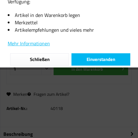
Verfügung:
Original Tally Fixieröl 044958 für
Artikel in den Warenkorb legen
Kit T8004 T8104 Plus
Merkzettel
Artikelempfehlungen und vieles mehr
44,36 € *
inkl. MwSt.
zzgl. Versandkosten
Mehr Informationen
Sofort versandfertig, Lieferzeit ca. 1-2 Werktage
Schließen
Einverstanden
In den
Warenkorb
Merken
Fragen zum Artikel?
Artikel-Nr.:
40118
Beschreibung