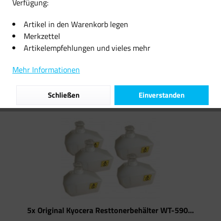
Verfügung:
11,08 € *
39,32 € *
Artikel in den Warenkorb legen
Merkzettel
Artikelempfehlungen und vieles mehr
Filtern
Mehr Informationen
Schließen
Einverstanden
5x Original Kyocera Resttonerbehälter WT-590...