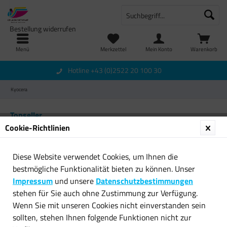
Bestellung widerrufen
Menü
Merkzettel
Mein Konto
Warenkorb
Hotline +43 (0)2522 20 100 30
Kyocera
Topseller
Cookie-Richtlinien
Diese Website verwendet Cookies, um Ihnen die
bestmögliche Funktionalität bieten zu können. Unser
Impressum
und unsere
Datenschutzbestimmungen
stehen für Sie auch ohne Zustimmung zur Verfügung.
Wenn Sie mit unseren Cookies nicht einverstanden sein
5x Original Kyocera
Original Kyocera Toner TK-360
sollten, stehen Ihnen folgende Funktionen nicht zur
Resttonerbehälter WT-590...
schwarz für FS-4020