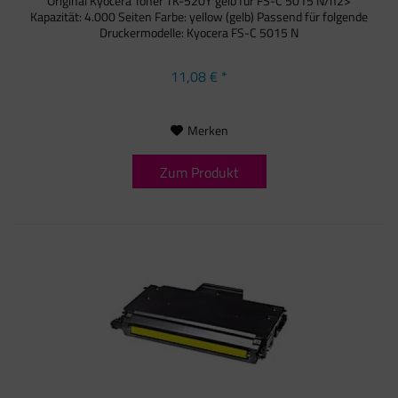
Original Kyocera Toner TK-520Y gelb für FS-C 5015 N/h2>
Kapazität: 4.000 Seiten Farbe: yellow (gelb) Passend für folgende
Druckermodelle: Kyocera FS-C 5015 N
11,08 € *
Merken
Zum Produkt