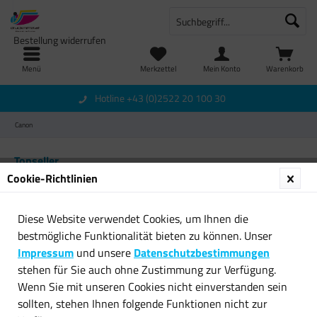
Bestellung widerrufen
Menü
Merkzettel
Mein Konto
Warenkorb
Hotline +43 (0)2522 20 100 30
Canon
Topseller
Cookie-Richtlinien
Diese Website verwendet Cookies, um Ihnen die
bestmögliche Funktionalität bieten zu können. Unser
Impressum
und unsere
Datenschutzbestimmungen
stehen für Sie auch ohne Zustimmung zur Verfügung.
Wenn Sie mit unseren Cookies nicht einverstanden sein
Original Canon Toner
2x Original Canon Toner
sollten, stehen Ihnen folgende Funktionen nicht zur
6836A002 C-EXV 5 für...
8643A002 C-EXV 9 gelb...