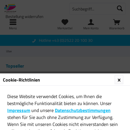
Bestellung widerrufen
Menü
Merkzettel
Mein Konto
Warenkorb
Hotline +43 (0)2522 20 100 30
Utax
Topseller
Cookie-Richtlinien
Diese Website verwendet Cookies, um Ihnen die
bestmögliche Funktionalität bieten zu können. Unser
Impressum
und unsere
Datenschutzbestimmungen
stehen für Sie auch ohne Zustimmung zur Verfügung.
Original Utax Toner
Original Utax Toner
Wenn Sie mit unseren Cookies nicht einverstanden sein
4451610014 magenta für
4401410010 schwarz für LP...