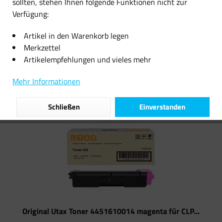
sollten, stehen Ihnen folgende Funktionen nicht zur
CLP...
Verfügung:
45,37 € *
73,60 € *
Artikel in den Warenkorb legen
Merkzettel
Artikelempfehlungen und vieles mehr
Filtern
Mehr Informationen
Schließen
Einverstanden
Original Utax Toner 4451610014 magenta für CLP...