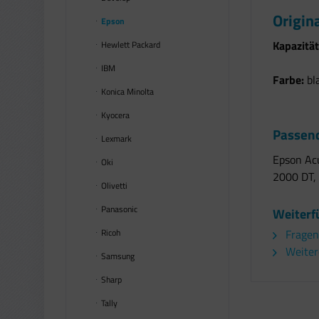
Origin
Epson
Kapazität
Hewlett Packard
IBM
Farbe:
bl
Konica Minolta
Kyocera
Passend
Lexmark
Epson Acu
Oki
2000 DT,
Olivetti
Panasonic
Weiterf
Ricoh
Fragen
Weiter
Samsung
Sharp
Tally