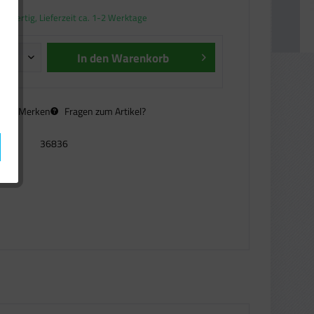
andfertig, Lieferzeit ca. 1-2 Werktage
In den
Warenkorb
n
Merken
Fragen zum Artikel?
36836