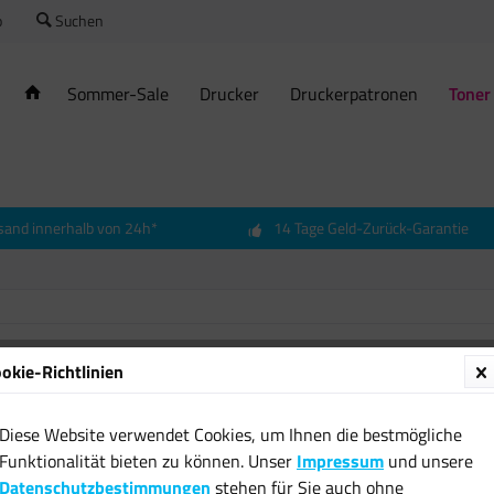
o
Suchen
Sommer-Sale
Drucker
Druckerpatronen
Toner
sand innerhalb von 24h*
14 Tage Geld-Zurück-Garantie
okie-Richtlinien
Origin
gelb fü
Diese Website verwendet Cookies, um Ihnen die bestmögliche
16,12 
Funktionalität bieten zu können. Unser
Impressum
und unsere
Datenschutzbestimmungen
stehen für Sie auch ohne
inkl. MwSt.
zzgl