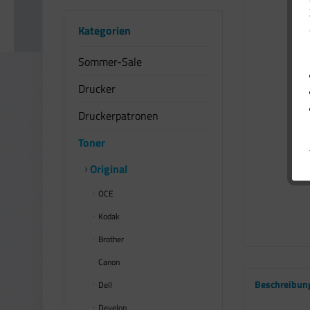
Kategorien
Sommer-Sale
Drucker
Druckerpatronen
Toner
Original
OCE
Kodak
Brother
Canon
Beschreibun
Dell
Develop