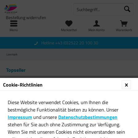
Bestellung widerrufen
Menü
Merkzettel
Mein Konto
Warenkorb
Hotline +43 (0)2522 20 100 30
Lexmark
Topseller
Cookie-Richtlinien
Diese Website verwendet Cookies, um Ihnen die
bestmögliche Funktionalität bieten zu können. Unser
Impressum
und unsere
Datenschutzbestimmungen
stehen für Sie auch ohne Zustimmung zur Verfügung.
Original Lexmark
Original Lexmark
Wenn Sie mit unseren Cookies nicht einverstanden sein
Tintendruckkopfpatrone 75...
Tintendruckkopfpatrone 32...