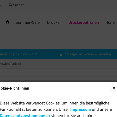
o
Suchen
Sommer-Sale
Drucker
Druckerpatronen
Toner
sand innerhalb von 24h*
14 Tage Geld-Zurück-Garantie
Hewlett Packard
okie-Richtlinien
Origina
Tinten
Diese Website verwendet Cookies, um Ihnen die bestmögliche
schwar
Funktionalität bieten zu können. Unser
Impressum
und unsere
9650 N
Datenschutzbestimmungen
stehen für Sie auch ohne