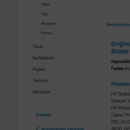
Sharp
Tally
Risograph
Beschreibun
Primera
Origin
Toner
Blister
Farbbänder
Kapazität
Farbe:
bl
Papier
Technik
Passend
Aktionen
HP DeskJ
DeskJet 
HP PhotoS
Vorteile
Copier P
PSC 2410
9650, HP
Kostenloser Versand