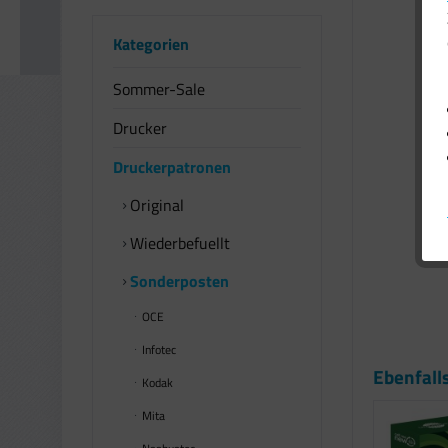
Kategorien
Sommer-Sale
Drucker
Druckerpatronen
Original
Wiederbefuellt
Sonderposten
OCE
Infotec
Ebenfall
Kodak
Mita