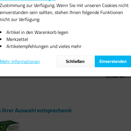
25,70 
Zustimmung zur Verfügung. Wenn Sie mit unseren Cookies nicht
einverstanden sein sollten, stehen Ihnen folgende Funktionen
inkl. MwSt.
zzgl
nicht zur Verfügung:
Sofort vers
Artikel in den Warenkorb legen
Merkzettel
Artikelempfehlungen und vieles mehr
Mehr Informationen
Schließen
Einverstanden
Vergleiche
Artikel-Nr.:
s Ihrer Auswahl entsprechend: