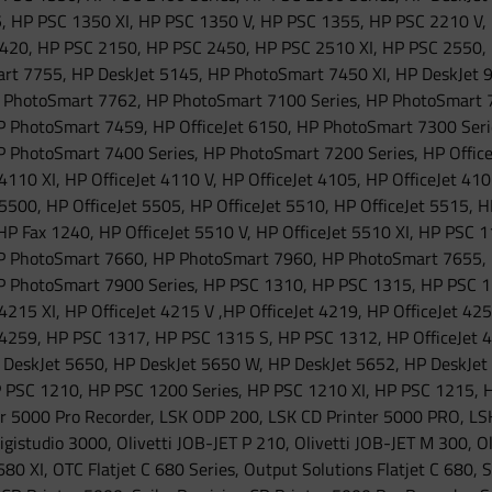
, HP PSC 1350 XI, HP PSC 1350 V, HP PSC 1355, HP PSC 2210 V,
420, HP PSC 2150, HP PSC 2450, HP PSC 2510 XI, HP PSC 2550,
rt 7755, HP DeskJet 5145, HP PhotoSmart 7450 XI, HP DeskJet 96
 PhotoSmart 7762, HP PhotoSmart 7100 Series, HP PhotoSmart 7
HP PhotoSmart 7459, HP OfficeJet 6150, HP PhotoSmart 7300 Seri
P PhotoSmart 7400 Series, HP PhotoSmart 7200 Series, HP Office
 4110 XI, HP OfficeJet 4110 V, HP OfficeJet 4105, HP OfficeJet 4
 5500, HP OfficeJet 5505, HP OfficeJet 5510, HP OfficeJet 5515, 
HP Fax 1240, HP OfficeJet 5510 V, HP OfficeJet 5510 XI, HP PSC 
HP PhotoSmart 7660, HP PhotoSmart 7960, HP PhotoSmart 7655,
HP PhotoSmart 7900 Series, HP PSC 1310, HP PSC 1315, HP PSC 13
 4215 XI, HP OfficeJet 4215 V ,HP OfficeJet 4219, HP OfficeJet 42
 4259, HP PSC 1317, HP PSC 1315 S, HP PSC 1312, HP OfficeJet 42
 DeskJet 5650, HP DeskJet 5650 W, HP DeskJet 5652, HP DeskJet
P PSC 1210, HP PSC 1200 Series, HP PSC 1210 XI, HP PSC 1215,
r 5000 Pro Recorder, LSK ODP 200, LSK CD Printer 5000 PRO, LSK
igistudio 3000, Olivetti JOB-JET P 210, Olivetti JOB-JET M 300, O
 680 XI, OTC Flatjet C 680 Series, Output Solutions Flatjet C 680,