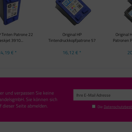
P Tinten Patrone 22
Original HP
Original 
eskjet 3910...
Tintendruckkopfpatrone 57
Patronen P
farbig...
4,19 € *
16,12 € *
20
er und verpassen Sie keine
andelsgmbH. Sie können sich
uf dieser Seite abmelden.
Die
Datenschutzbes