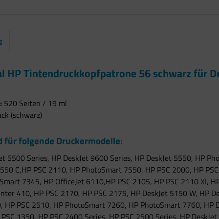
g
al HP Tintendruckkopfpatrone 56 schwarz für 
:
520 Seiten / 19 ml
ack (schwarz)
 für folgende Druckermodelle:
et 5500 Series, HP DeskJet 9600 Series, HP DeskJet 5550, HP P
5550 C,HP PSC 2110, HP PhotoSmart 7550, HP PSC 2000, HP PSC 2
mart 7345, HP OfficeJet 6110,HP PSC 2105, HP PSC 2110 XI, HP P
rinter 410, HP PSC 2170, HP PSC 2175, HP DeskJet 5150 W, HP D
, HP PSC 2510, HP PhotoSmart 7260, HP PhotoSmart 7760, HP De
 PSC 1350, HP PSC 2400 Series, HP PSC 2500 Series, HP DeskJe