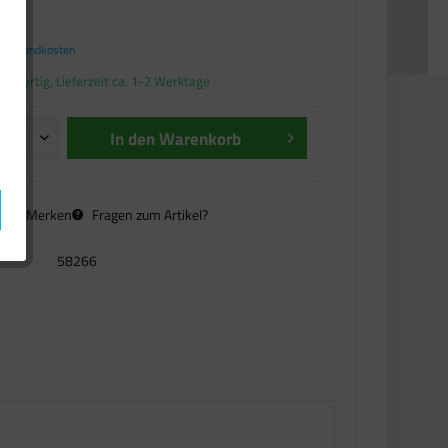
€ *
. Versandkosten
andfertig, Lieferzeit ca. 1-2 Werktage
In den
Warenkorb
n
Merken
Fragen zum Artikel?
58266