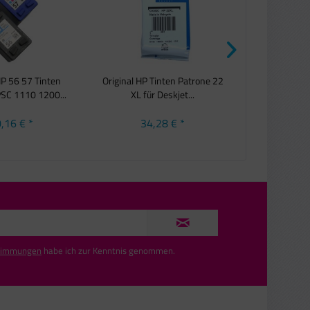
HP 56 57 Tinten
Original HP Tinten Patrone 22
Orig
SC 1110 1200...
XL für Deskjet...
Tintendruck
sch
,16 € *
34,28 € *
15,
timmungen
habe ich zur Kenntnis genommen.