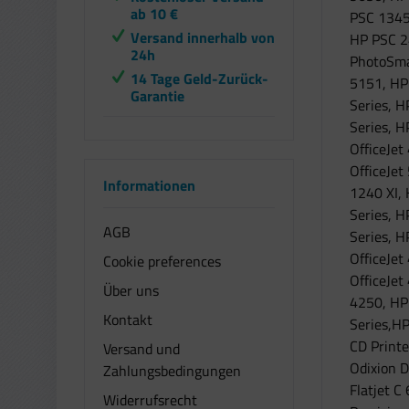
ab 10 €
PSC 1345
Versand innerhalb von
HP PSC 2
24h
PhotoSma
14 Tage Geld-Zurück-
5151, HP
Garantie
Series, 
Series, H
OfficeJet
OfficeJet
Informationen
1240 XI, 
Series, 
AGB
Series, 
OfficeJet
Cookie preferences
OfficeJet
Über uns
4250, HP
Kontakt
Series,H
CD Printe
Versand und
Odixion D
Zahlungsbedingungen
Flatjet C
Widerrufsrecht