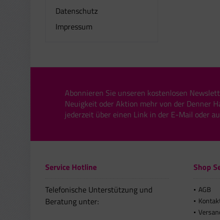
Datenschutz
Impressum
Abonnieren Sie unseren kostenlosen Newslett
Neuigkeit oder Aktion mehr von der Denner H
jederzeit über einen Link in der E-Mail oder a
Service Hotline
Shop Se
Telefonische Unterstützung und
AGB
Beratung unter:
Kontak
Versan