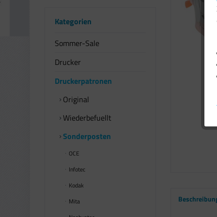
Kategorien
Sommer-Sale
Drucker
Druckerpatronen
Original
Wiederbefuellt
Sonderposten
OCE
Infotec
Kodak
Beschreibun
Mita