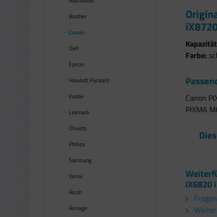
Nashuatec
Origin
Brother
iX872
Canon
Kapazität
Dell
Farbe:
sc
Epson
Passend
Hewlett Packard
Kodak
Canon PI
PIXMA M
Lexmark
Olivetti
Dies
Philips
Samsung
Weiterf
Xerox
iX6820 
Ricoh
Fragen
Rimage
Weiter