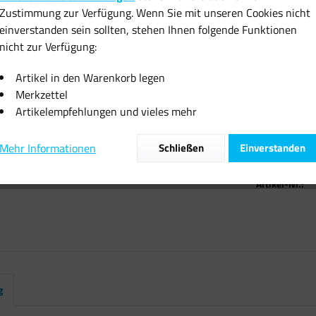
15,12 
Zustimmung zur Verfügung. Wenn Sie mit unseren Cookies nicht
einverstanden sein sollten, stehen Ihnen folgende Funktionen
inkl. MwSt.
zzgl
nicht zur Verfügung:
Sofort vers
Artikel in den Warenkorb legen
Merkzettel
Artikelempfehlungen und vieles mehr
Mehr Informationen
Schließen
Einverstanden
Vergleiche
Artikel-Nr.:
g