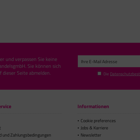
er und verpassen Sie keine
andelsgmbH. Sie können sich
uf dieser Seite abmelden.
Die
Datenschutzbes
rvice
Informationen
Cookie preferences
t
Jobs & Karriere
d und Zahlungsbedingungen
Newsletter