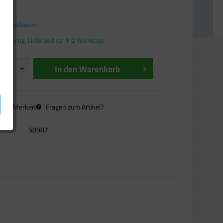
€ *
. Versandkosten
andfertig, Lieferzeit ca. 1-2 Werktage
In den
Warenkorb
n
Merken
Fragen zum Artikel?
58987