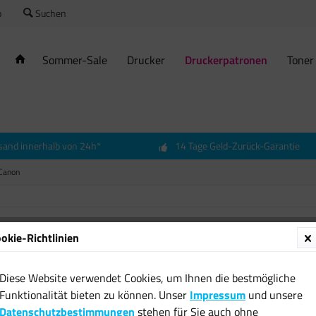
o
Suchen
Sommer-Sale
Drucker
Druckerpatronen
Toner
sand innerhalb von 24h*
14 Tage Geld-Zurück-Garantie
Canon
okie-Richtlinien
Origina
PGI-25
Diese Website verwendet Cookies, um Ihnen die bestmögliche
iP7220
Funktionalität bieten zu können. Unser
Impressum
und unsere
MG542
Datenschutzbestimmungen
stehen für Sie auch ohne