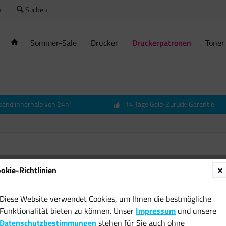
o
Suchen
Sommer-Sale
Drucker
Druckerpatronen
Toner
sand innerhalb von 24h*
14 Tage Geld-Zurück-Garantie
okie-Richtlinien
Origina
5100 G
Diese Website verwendet Cookies, um Ihnen die bestmögliche
image
Funktionalität bieten zu können. Unser
Impressum
und unsere
18,14 
Datenschutzbestimmungen
stehen für Sie auch ohne