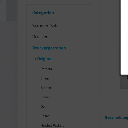
Kategorien
Sommer-Sale
Drucker
Druckerpatronen
Original
Primera
Sharp
Brother
Canon
Dell
Epson
Beschreibun
Hewlett Packard