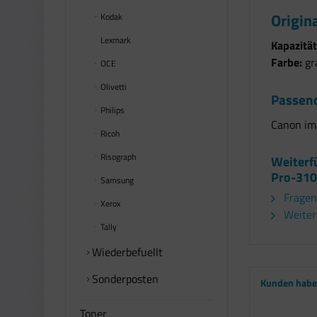
Origin
Kodak
Lexmark
Kapazität
Farbe:
gr
OCE
Olivetti
Passend
Philips
Canon i
Ricoh
Risograph
Weiterf
Pro-310
Samsung
Fragen
Xerox
Weiter
Tally
Wiederbefuellt
Sonderposten
Kunden haben
Toner