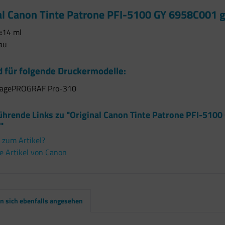
al Canon Tinte Patrone PFI-5100 GY 6958C001
:
14 ml
au
 für folgende Druckermodelle:
magePROGRAF Pro-310
ührende Links zu "Original Canon Tinte Patrone PFI-51
"
 zum Artikel?
e Artikel von Canon
 sich ebenfalls angesehen