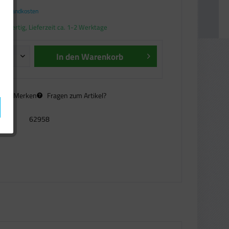
. Versandkosten
andfertig, Lieferzeit ca. 1-2 Werktage
In den
Warenkorb
n
Merken
Fragen zum Artikel?
62958