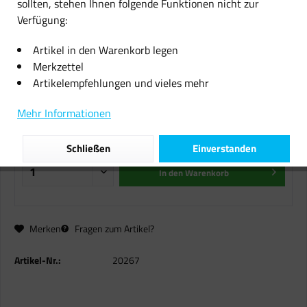
sollten, stehen Ihnen folgende Funktionen nicht zur
Verfügung:
Original Canon Tinten Patrone
PGI-570 XL schwarz für Pixma
Artikel in den Warenkorb legen
5750 6850 7750
Merkzettel
Artikelempfehlungen und vieles mehr
16,73 € *
Mehr Informationen
inkl. MwSt.
zzgl. Versandkosten
Sofort versandfertig, Lieferzeit ca. 1-2 Werktage
Schließen
Einverstanden
In den
Warenkorb
Merken
Fragen zum Artikel?
Artikel-Nr.:
20267