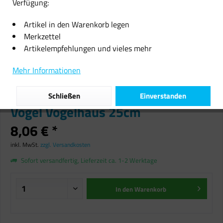
Verfügung:
Artikel in den Warenkorb legen
Merkzettel
Artikelempfehlungen und vieles mehr
Vogelfutterstation
Mehr Informationen
Vogelfutterspender Station
Futtersilo hängend Futtersäule
Schließen
Einverstanden
Vögel Vogelhaus 25cm
8,06 € *
inkl. MwSt.
zzgl. Versandkosten
Sofort versandfertig, Lieferzeit ca. 1-2 Werktage
In den
Warenkorb