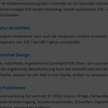
0-W-Holzbrennwerkzeug kann innerhalb von 45 Sekunden schnell 
iktechnologie hilft diesem Werkzeug, schnell aufzuheizen. EIN- 
d schließen.
tur einstellbar
raphie-Holzbrenner kann auch die Temperatur einfach einstellen
mperatur von 220 ? bis 480 ? genau einzustellen.
misches Design
te, rutschfeste, ergonomische Gummigriff hilft Ihnen, sich aus v
Die angebrachte Metallhalterung kann den Heizstift während der
Tasche, stecken Sie alle Teile in eine Tasche, einfach zu verstauen.
e Funktionen
brennwerkzeug-Set wird mit 31 STÜCK Gravur-/Präge-/Schweißspit
sowie Bildübertragung, Schablonenschneiden, Schweißen, Papierh
 können, geeignet für Anfänger.