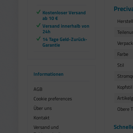
Preciv
Kostenloser Versand
ab 10 €
Herstell
Versand innerhalb von
24h
Teilen
14 Tage Geld-Zurück-
Verpac
Garantie
Farbe
Stil
Informationen
Stromqu
Kopfstil
AGB
Artikel
Cookie preferences
Über uns
Obere 
Kontakt
Schnell
Versand und