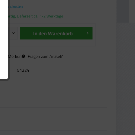
. Versandkosten
andfertig, Lieferzeit ca. 1-2 Werktage
In den
Warenkorb
n
Merken
Fragen zum Artikel?
51224