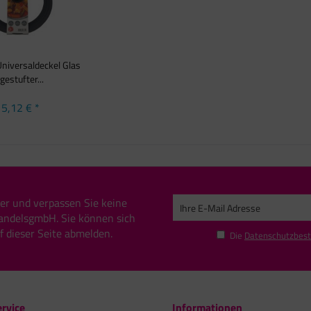
iversaldeckel Glas
gestufter...
5,12 € *
er und verpassen Sie keine
andelsgmbH. Sie können sich
uf dieser Seite abmelden.
Die
Datenschutzbes
rvice
Informationen