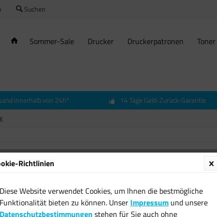
o
Suchen
Sommer-Sale
Drucker
Druckerpatronen
Toner
sand innerhalb von 24h*
14 Tage Geld-Zurück-Garantie
g
okie-Richtlinien
Preciv
Holzbr
Diese Website verwendet Cookies, um Ihnen die bestmögliche
Handwe
Funktionalität bieten zu können. Unser
Impressum
und unsere
22,17 
Datenschutzbestimmungen
stehen für Sie auch ohne