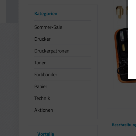
Kategorien
Sommer-Sale
Drucker
Druckerpatronen
Toner
Farbbänder
Papier
Technik
Aktionen
Beschreibun
Vorteile