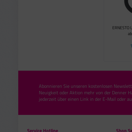
ERNESTO Un
ab
1
Abonnieren Sie unseren kostenlosen Newslett
Neuigkeit oder Aktion mehr von der Denner H
jederzeit über einen Link in der E-Mail oder a
Service Hotline
Shop Se