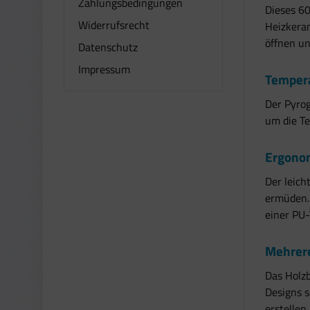
Zahlungsbedingungen
Dieses 6
Widerrufsrecht
Heizkeram
öffnen un
Datenschutz
Impressum
Tempera
Der Pyrog
um die Te
Ergono
Der leich
ermüden. 
einer PU-
Mehrer
Das Holz
Designs 
erstellen