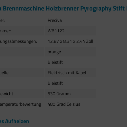
a Brennmaschine Holzbrenner Pyrography Stif
er:
Preciva
ummer:
WB1122
kungsabmessungen:
12,87 x 8,31 x 2,44 Zoll
orange
Bleistift
elle
Elektrisch mit Kabel
Bleistift
gewicht
530 Gramm
Temperaturbewertung
480 Grad Celsius
es Aufheizen