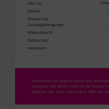
Über uns
Kinde
Kontakt
2
Versand und
Zahlungsbedingungen
Widerrufsrecht
Datenschutz
Impressum
Abonnieren Sie unseren kostenlosen Newslett
Neuigkeit oder Aktion mehr von der Denner H
jederzeit über einen Link in der E-Mail oder a