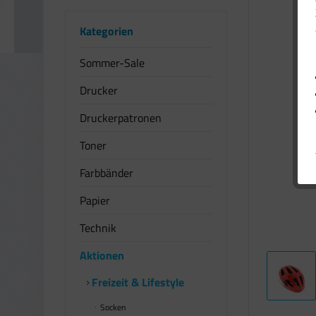
Kategorien
Sommer-Sale
Drucker
Druckerpatronen
Toner
Farbbänder
Papier
Technik
Aktionen
Freizeit & Lifestyle
Socken