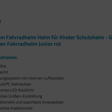
g
m Fahrradhelm Helm für Kinder Schutzhelm - G
n Fahrradhelm Junior rot
kationen:
 Rot
eicht
tungssystem mit internen Luftkanälen
uld PC Helmschale
iertes LED Rücklicht
nlose Größen-Einstellung
kterielle und waschbare Innenpolster
iertes Insektennetz