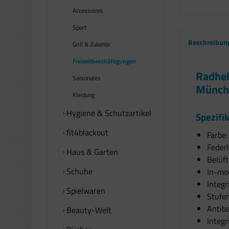
Accessoires
Sport
Beschreibun
Grill & Zubehör
Freizeitbeschäftigungen
Radhel
Saisonales
Münche
Kleidung
Hygiene & Schutzartikel
Spezifi
fit4blackout
Farbe:
Federl
Haus & Garten
Belüf
Schuhe
In-mo
Integr
Spielwaren
Stufe
Antiba
Beauty-Welt
Integr