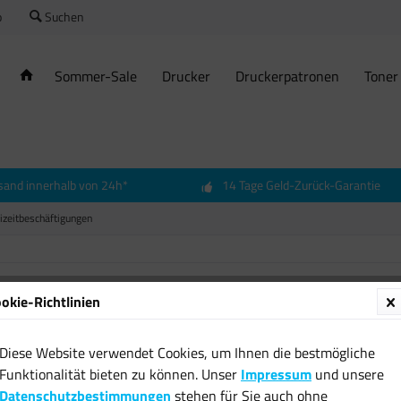
o
Suchen
Sommer-Sale
Drucker
Druckerpatronen
Toner
sand innerhalb von 24h*
14 Tage Geld-Zurück-Garantie
izeitbeschäftigungen
okie-Richtlinien
Radhel
Kinder
Diese Website verwendet Cookies, um Ihnen die bestmögliche
54 cm 
Funktionalität bieten zu können. Unser
Impressum
und unsere
Fahrra
Datenschutzbestimmungen
stehen für Sie auch ohne