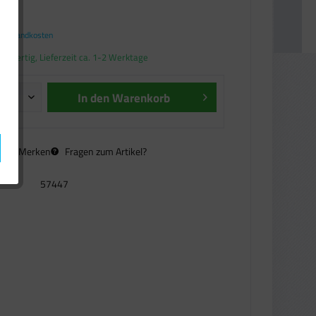
€ *
. Versandkosten
andfertig, Lieferzeit ca. 1-2 Werktage
In den
Warenkorb
n
Merken
Fragen zum Artikel?
57447