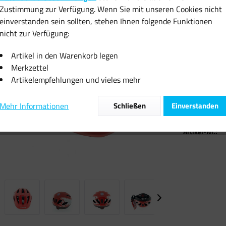
20,16 
Zustimmung zur Verfügung. Wenn Sie mit unseren Cookies nicht
einverstanden sein sollten, stehen Ihnen folgende Funktionen
inkl. MwSt.
zzgl
nicht zur Verfügung:
Sofort vers
Artikel in den Warenkorb legen
Merkzettel
Artikelempfehlungen und vieles mehr
Mehr Informationen
Schließen
Einverstanden
Vergleiche
Artikel-Nr.: