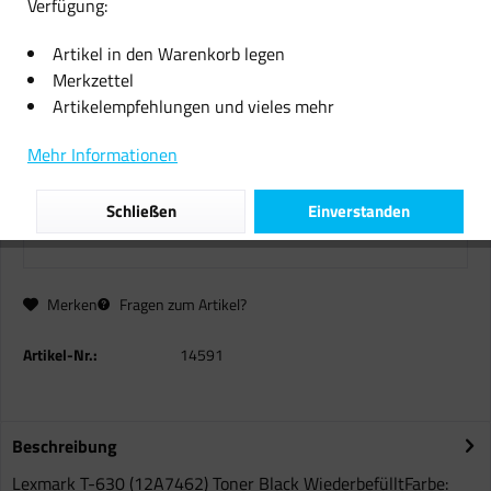
Verfügung:
Lexmark T-630 12A7462 Reman
Artikel in den Warenkorb legen
54,96 € *
Merkzettel
Artikelempfehlungen und vieles mehr
inkl. MwSt.
zzgl. Versandkosten
Sofort versandfertig, Lieferzeit ca. 1-2 Werktage
Mehr Informationen
Schließen
Einverstanden
In den
Warenkorb
Merken
Fragen zum Artikel?
Artikel-Nr.:
14591
Beschreibung
Lexmark T-630 (12A7462) Toner Black WiederbefülltFarbe: