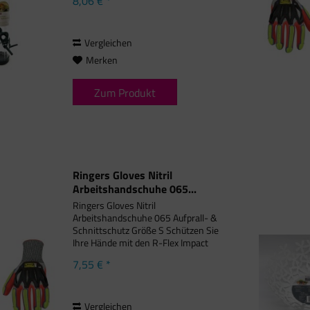
8,06 € *
können große und kleine Vögel
gemeinsam und vor...
Vergleichen
Merken
Zum Produkt
Ringers Gloves Nitril
Arbeitshandschuhe 065...
Ringers Gloves Nitril
Arbeitshandschuhe 065 Aufprall- &
Schnittschutz Größe S Schützen Sie
Ihre Hände mit den R-Flex Impact
Nitril-Handschuhen, die TPR-
7,55 € *
Aufprallschutz auf der Oberseite der
Hand sowie der gesamten Länge von
Fingern und...
Vergleichen