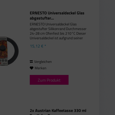
ERNESTO Universaldeckel Glas
abgestufter...
ERNESTO Universaldeckel Glas
abgestufter Silikonrand Durchmesser
24-28 cm Ofenfest bis 210°C Dieser
Universaldeckel ist aufgrund seiner
Eigenschaften perfekt für jede Küche
15,12 € *
geeignet. Produkteigenschaften:
abgestufter Silikonrand passend...
Vergleichen
Merken
Zum Produkt
2x Austrian Kaffeetasse 330 ml