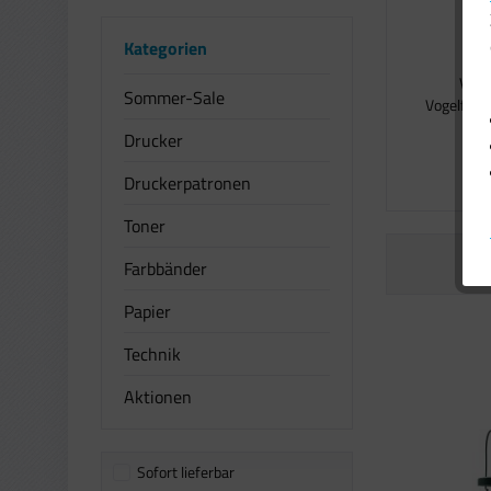
Kategorien
Voge
Sommer-Sale
Vogelfutte
Drucker
Druckerpatronen
Toner
Farbbänder
Papier
Technik
Aktionen
Sofort lieferbar