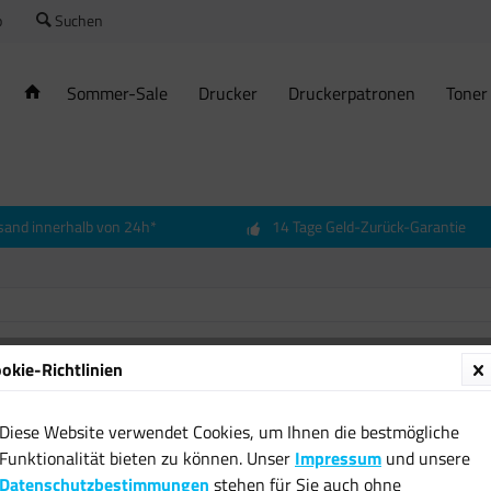
o
Suchen
Sommer-Sale
Drucker
Druckerpatronen
Toner
sand innerhalb von 24h*
14 Tage Geld-Zurück-Garantie
okie-Richtlinien
Diese Website verwendet Cookies, um Ihnen die bestmögliche
Funktionalität bieten zu können. Unser
Impressum
und unsere
Datenschutzbestimmungen
stehen für Sie auch ohne