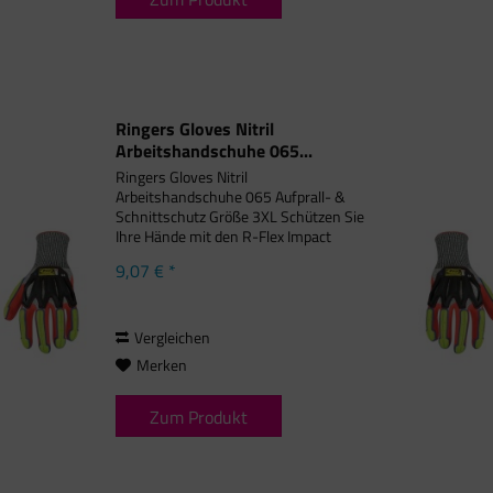
Ringers Gloves Nitril
Arbeitshandschuhe 065...
Ringers Gloves Nitril
Arbeitshandschuhe 065 Aufprall- &
Schnittschutz Größe 3XL Schützen Sie
Ihre Hände mit den R-Flex Impact
Nitril-Handschuhen, die TPR-
9,07 € *
Aufprallschutz auf der Oberseite der
Hand sowie der gesamten Länge von
Fingern und...
Vergleichen
Merken
Zum Produkt