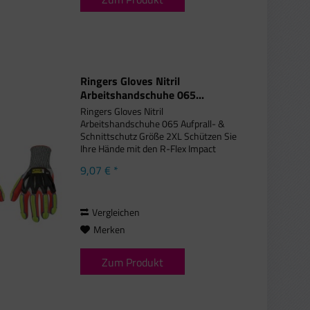
Ringers Gloves Nitril
Arbeitshandschuhe 065...
Ringers Gloves Nitril
Arbeitshandschuhe 065 Aufprall- &
Schnittschutz Größe 2XL Schützen Sie
Ihre Hände mit den R-Flex Impact
Nitril-Handschuhen, die TPR-
9,07 € *
Aufprallschutz auf der Oberseite der
Hand sowie der gesamten Länge von
Fingern und...
Vergleichen
Merken
Zum Produkt