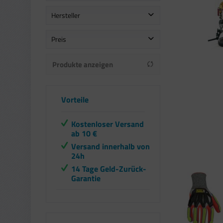
Hersteller
3M
Preis
AquaPur
Produkte anzeigen
Austrian
von
bis
6,04 €
152,26 €
Benson
Brother
Vorteile
Canon
Caoet
Kostenloser Versand
Delechef
ab 10 €
Ecobug
Versand innerhalb von
Elina Clean
24h
ERNESTO
14 Tage Geld-Zurück-
Garantie
Excellent Houseware
FantiniCosmi
FITFORT
HengBO