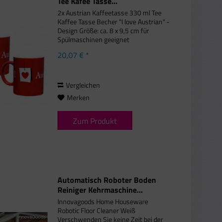
Tee Kafee Tasse...
2x Austrian Kaffeetasse 330 ml Tee
Kaffee Tasse Becher "I love Austrian" -
Design Größe: ca. 8 x 9,5 cm für
Spülmaschinen geeignet
Lieferumfang: 2 Tassen
20,07 € *
Vergleichen
Merken
Zum Produkt
Automatisch Roboter Boden
Reiniger Kehrmaschine...
Innovagoods Home Houseware
Robotic Floor Cleaner Weiß
Verschwenden Sie keine Zeit bei der