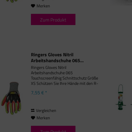
Merken
Zum Produkt
Ringers Gloves Nitril
Arbeitshandschuhe 065...
Ringers Gloves Nitril
Arbeitshandschuhe 065
Touchscreenfähig Schnittschutz Größe
XS Schützen Sie Ihre Hände mit den R-
Flex Impact Nitril-Handschuhen, die
7,55 € *
TPR-Aufprallschutz auf der Oberseite
der Hand sowie der gesamten Länge
von Fingern...
Vergleichen
Merken
Zum Produkt