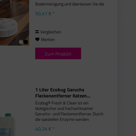
Bodenreinigung und überlassen Sie die
Aufgabe dem InnovaGoods Home
50,41 € *
Houseware Roboter-Bodenreiniger!
Dieser bequeme und praktische...
Vergleichen
Merken
Zum Produkt
1 Liter Ecobug Geruchs
Fleckenentferner Katzen...
Ecobug® Fresh & Clean ist ein
biologischer und hochwirksamer
Geruchs- und Fleckenentferner. Durch
die speziellen Enzyme werden
unangenehme Gerüche neutralisiert
40,24 € *
und Flecken auf Teppichen, Decken
und wasserfesten Oberflächen...