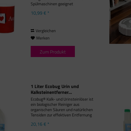
Spülmaschinen geeignet
10,99 € *
Vergleichen
Merken
Zum Produkt
1 Liter Ecobug Urin und
Kalksteinentferner...
Ecobug® Kalk- und Urinsteinlöser ist
ein biologischer Reiniger aus
organischen Säuren und natürlichen
Tensiden zur effektiven Entfernung
von Kalk- und Urinstein in Bad und
20,16 € *
WC. Wichtigste Vorteile Viskose-
Formel zur wirksamen...