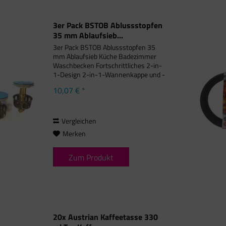
3er Pack BSTOB Ablussstopfen
35 mm Ablaufsieb...
3er Pack BSTOB Ablussstopfen 35
mm Ablaufsieb Küche Badezimmer
Waschbecken Fortschrittliches 2-in-
1-Design 2-in-1-Wannenkappe und -
filter, waschbar, kann verhindern, dass
10,07 € *
Haare und Wertsachen entlang der
Wanne fließen, und unnötige...
Vergleichen
Merken
Zum Produkt
20x Austrian Kaffeetasse 330