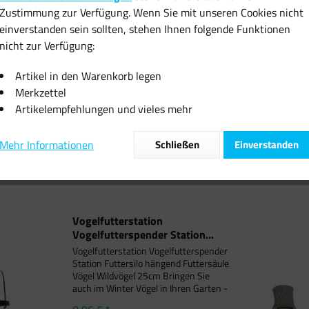
Zustimmung zur Verfügung. Wenn Sie mit unseren Cookies nicht
einverstanden sein sollten, stehen Ihnen folgende Funktionen
nicht zur Verfügung:
lfutterstation
Ringers Gloves Nitril
Ringers
rspender Station...
Arbeitshandschuhe 065...
Arbeitsha
Artikel in den Warenkorb legen
Merkzettel
8,06 € *
7,55 € *
7
Artikelempfehlungen und vieles mehr
Mehr Informationen
Schließen
Einverstanden
Vogelfutterstation
Vogelfutterspender Station...
Vogelfutterstation Vogelfutterspender
Station Futtersilo hängend Futtersäule
Vögel Wildvögel 25cm Bringen Sie
auch im Winter Vögel in Ihren Garten -
mit dieser wetterfesten Futterstelle