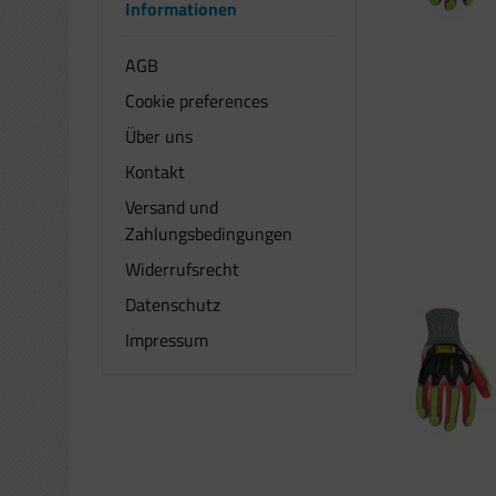
Informationen
HKBTCH
ILIFE
AGB
InnovaGoods
Cookie preferences
Lifetime
Über uns
Livarno
NANOPLAST
Kontakt
PARKSIDE
Versand und
Preciva
Zahlungsbedingungen
Ringers Gloves
Widerrufsrecht
Royale Wise
Datenschutz
Sandberg
sonstige
Impressum
Tacklife