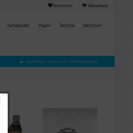
Merkzettel
Warenkorb
Farbbänder
Papier
Technik
Aktionen
Kostenloser Versand ab 10 € Bestellwert