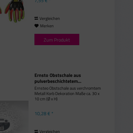
7,55 € *
TPR-Aufprallschutz auf der Oberseite
der Hand sowie der gesamten Länge
von Fingern...
Vergleichen
Merken
Zum Produkt
Ernsto Obstschale aus
pulverbeschichtetem...
Ernsteo Obstschale aus verchromtem
Metall Korb Dekoration Maße ca. 30 x
10 cm (Ø x H)
10,28 € *
Vergleichen