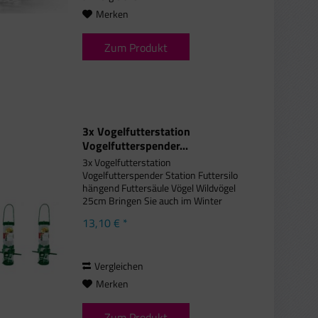
Merken
Zum Produkt
3x Vogelfutterstation
Vogelfutterspender...
3x Vogelfutterstation
Vogelfutterspender Station Futtersilo
hängend Futtersäule Vögel Wildvögel
25cm Bringen Sie auch im Winter
Vögel in Ihren Garten - mit dieser
13,10 € *
wetterfesten Futterstelle können
große und kleine Vögel gemeinsam
und vor...
Vergleichen
Merken
Zum Produkt