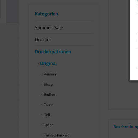
Kategorien
Sommer-Sale
Drucker
Druckerpatronen
Original
Primera
Sharp
Brother
Canon
Dell
Epson
Beschreibun
Hewlett Packard