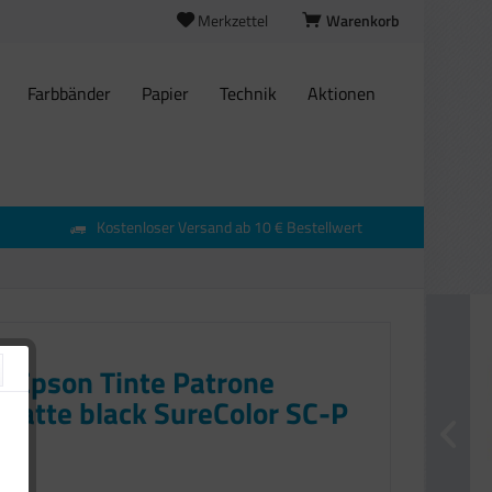
Merkzettel
Warenkorb
Farbbänder
Papier
Technik
Aktionen
Kostenloser Versand ab 10 € Bestellwert
l Epson Tinte Patrone
matte black SureColor SC-P
€ *