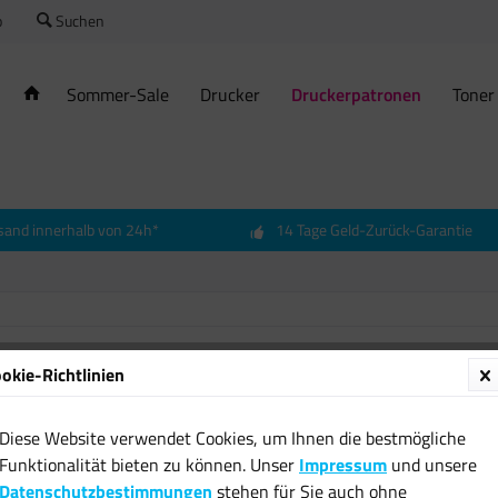
o
Suchen
Sommer-Sale
Drucker
Druckerpatronen
Toner
sand innerhalb von 24h*
14 Tage Geld-Zurück-Garantie
okie-Richtlinien
Origina
T8508 
Diese Website verwendet Cookies, um Ihnen die bestmögliche
800
Funktionalität bieten zu können. Unser
Impressum
und unsere
53,44 
Datenschutzbestimmungen
stehen für Sie auch ohne