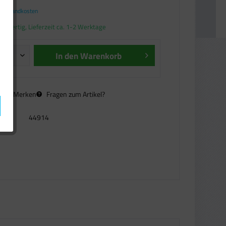
. Versandkosten
andfertig, Lieferzeit ca. 1-2 Werktage
In den
Warenkorb
n
Merken
Fragen zum Artikel?
44914