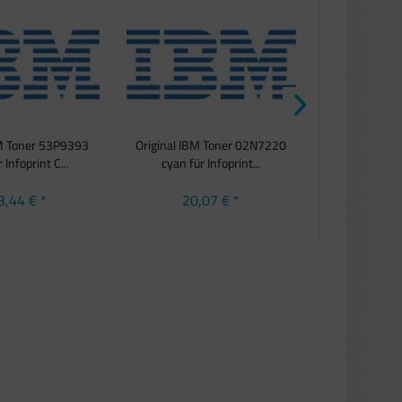
BM Toner 53P9393
Original IBM Toner 02N7220
Original 
 Infoprint C...
cyan für Infoprint...
C780H1CG cy
3,44 € *
20,07 € *
14,