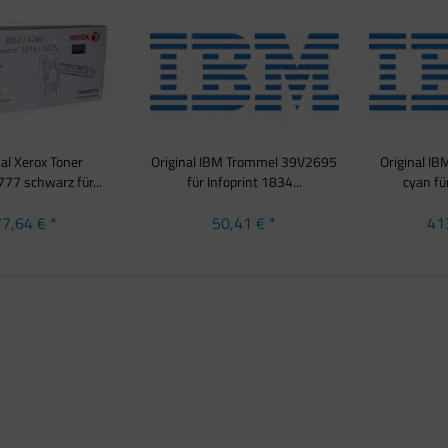
nal Xerox Toner
Original IBM Trommel 39V2695
Original I
7 schwarz für...
für Infoprint 1834...
cyan für
7,64 € *
50,41 € *
41