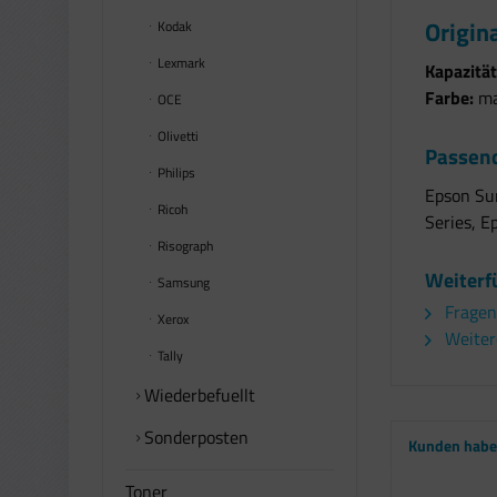
Origin
Kodak
Lexmark
Kapazität
Farbe:
ma
OCE
Olivetti
Passend
Philips
Epson Su
Ricoh
Series, 
Risograph
Weiterf
Samsung
Fragen
Xerox
Weiter
Tally
Wiederbefuellt
Sonderposten
Kunden haben
Toner