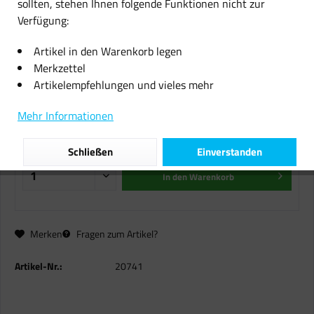
sollten, stehen Ihnen folgende Funktionen nicht zur
Verfügung:
Original Brother Tinte Patrone
LC985 magenta für DCP 125 140
Artikel in den Warenkorb legen
315 515
Merkzettel
Artikelempfehlungen und vieles mehr
11,08 € *
Mehr Informationen
inkl. MwSt.
zzgl. Versandkosten
Sofort versandfertig, Lieferzeit ca. 1-2 Werktage
Schließen
Einverstanden
In den
Warenkorb
Merken
Fragen zum Artikel?
Artikel-Nr.:
20741