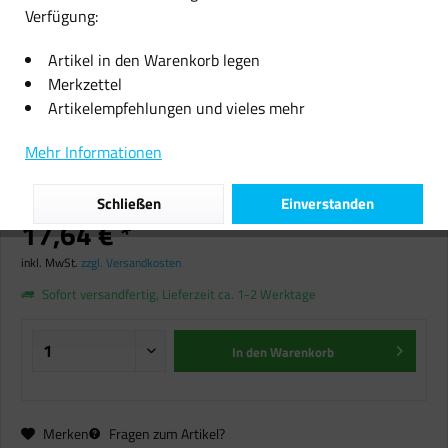
Verfügung:
Artikel in den Warenkorb legen
Merkzettel
Artikelempfehlungen und vieles mehr
3er Set Bambus Schneidebretter
Mehr Informationen
Servierbrettchen Schneidebrett
Küchenbrett Brottbrett
Schließen
Einverstanden
17,64 € *
inkl. MwSt.
zzgl. Versandkosten
Sofort versandfertig, Lieferzeit ca. 1-2 Werktage
In den
Warenkorb
Merken
Fragen zum Artikel?