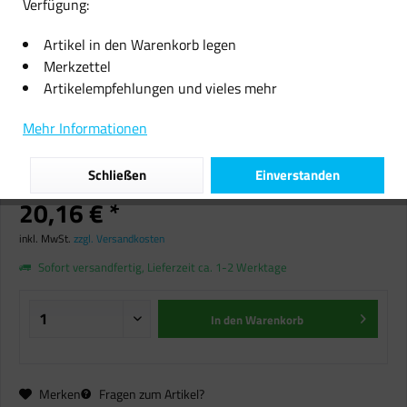
Verfügung:
Artikel in den Warenkorb legen
Merkzettel
Artikelempfehlungen und vieles mehr
Smart Watch "Fitness Tracker"
Mehr Informationen
Fitness Armbanduhr Y18
Herzfrequenzmesser HuaWise
Schließen
Einverstanden
20,16 € *
inkl. MwSt.
zzgl. Versandkosten
Sofort versandfertig, Lieferzeit ca. 1-2 Werktage
In den
Warenkorb
Merken
Fragen zum Artikel?