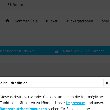
o
Suchen
Sommer-Sale
Drucker
Druckerpatronen
Toner
sand innerhalb von 24h*
14 Tage Geld-Zurück-Garantie
okie-Richtlinien
Vogelfutterstation
Vogelfutterspender Station...
Diese Website verwendet Cookies, um Ihnen die bestmögliche
Vogelfutterstation Vogelfutterspender
Funktionalität bieten zu können. Unser
Impressum
und unsere
Station Futtersilo hängend Futtersäule
Datenschutzbestimmungen
stehen für Sie auch ohne
Vögel Wildvögel 25cm Bringen Sie