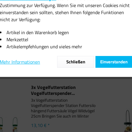
auch im Winter Vögel in Ihren Garten -
Zustimmung zur Verfügung. Wenn Sie mit unseren Cookies nicht
mit dieser wetterfesten Futterstelle
einverstanden sein sollten, stehen Ihnen folgende Funktionen
8,06 € *
können große und kleine Vögel
nicht zur Verfügung:
gemeinsam und vor...
Vergleichen
Artikel in den Warenkorb legen
Merken
Merkzettel
Artikelempfehlungen und vieles mehr
Zum Produkt
Mehr Informationen
Schließen
Einverstanden
3x Vogelfutterstation
Vogelfutterspender...
3x Vogelfutterstation
Vogelfutterspender Station Futtersilo
hängend Futtersäule Vögel Wildvögel
25cm Bringen Sie auch im Winter
Vögel in Ihren Garten - mit dieser
13,10 € *
wetterfesten Futterstelle können
große und kleine Vögel gemeinsam