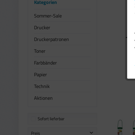
Kategorien
Sommer-Sale
Drucker
Druckerpatronen
Toner
Farbbänder
Papier
Technik
Aktionen
Sofort lieferbar
Preis