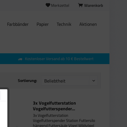
Merkzettel
Warenkorb
Farbbänder
Papier
Technik
Aktionen
Kostenloser Versand ab 10 € Bestellwert
Sortierung:
3x Vogelfutterstation
Vogelfutterspender...
3x Vogelfutterstation
Vogelfutterspender Station Futtersilo
hängend Futtersäule Vögel Wildvögel