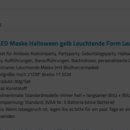
g
LED Maske Halloween gelb Leuchtende Form Leu
et für Anlässe: Kostümparty, Partyparty, Geburtstagsparty, Hallo
ay, Aufführungen, Baraufführungen, Nachtshows, personalisierte 
ktname: Leuchtende Maske (mit Bluthorrormaske)
ktgröße: hoch 21CM* Breite 17,5CM
rodukt: 90g/Set
al: Kunststoff
tmerkmale: Standardmodelle: immer hell + langsamer Blitz + Blit
tspannung: Standard: 3VAA Nr. 5 Batterie (ohne Batterie)
s: Wenn latexgeruch ist, legen Sie es bitte für ein paar Tage an e
hwinden