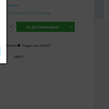
. Versandkosten
andfertig, Lieferzeit ca. 1-2 Werktage
In den
Warenkorb
n
Merken
Fragen zum Artikel?
48801