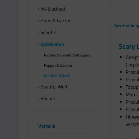
fit4blackout
Haus & Garten
Beschreibun
Schuhe
Spielwaren
Scary 
Puzzles & Gesellschaftsspiele
Geeign
Cospl
Puppen & Zubehör
Produ
für Klein & Groß
Produ
Beauty-Welt
Totalp
Materi
Bücher
Produk
Produk
Hinwei
versc
Vorteile