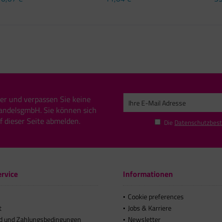
er und verpassen Sie keine
andelsgmbH. Sie können sich
uf dieser Seite abmelden.
Die
Datenschutzbes
rvice
Informationen
Cookie preferences
t
Jobs & Karriere
d und Zahlungsbedingungen
Newsletter