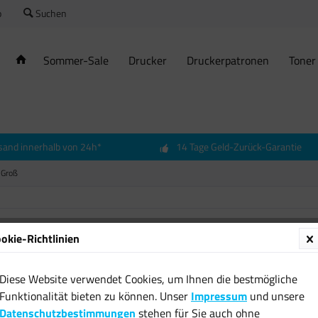
o
Suchen
Sommer-Sale
Drucker
Druckerpatronen
Toner
sand innerhalb von 24h*
14 Tage Geld-Zurück-Garantie
 Groß
okie-Richtlinien
Scary 
Leucht
Diese Website verwendet Cookies, um Ihnen die bestmögliche
Festiva
Funktionalität bieten zu können. Unser
Impressum
und unsere
15,12 
Datenschutzbestimmungen
stehen für Sie auch ohne