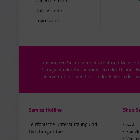
Widerrufsrecht
Datenschutz
Impressum
Abonnieren Sie unseren kostenlosen Newslett
Neuigkeit oder Aktion mehr von der Denner H
jederzeit über einen Link in der E-Mail oder a
Service Hotline
Shop Se
Telefonische Unterstützung und
AGB
Beratung unter:
Kontak
Versan