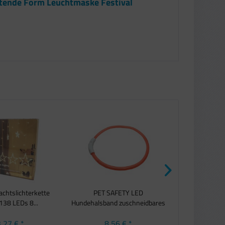
htende Form Leuchtmaske Festival
chtslichterkette
PET SAFETY LED
N30 LED-Ring
138 LEDs 8...
Hundehalsband zuschneidbares
und Handy
USB...
,27 € *
8,56 € *
15,