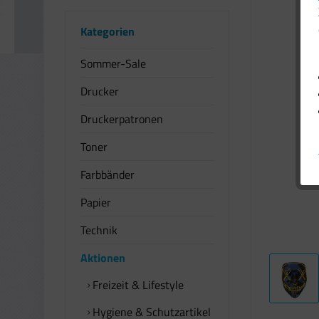
Kategorien
Sommer-Sale
Drucker
Druckerpatronen
Toner
Farbbänder
Papier
Technik
Aktionen
Freizeit & Lifestyle
Hygiene & Schutzartikel