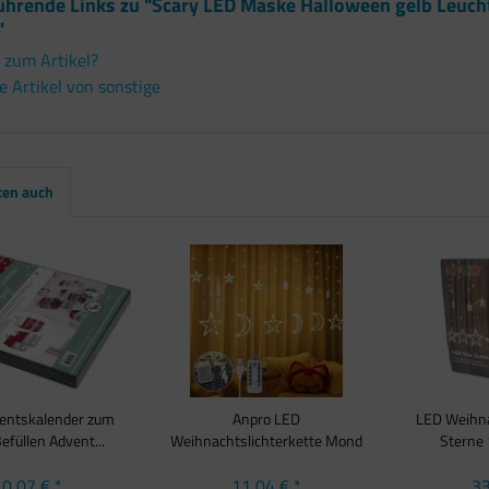
ührende Links zu "Scary LED Maske Halloween gelb Leuc
"
 zum Artikel?
 Artikel von sonstige
ten auch
entskalender zum
Anpro LED
LED Weihna
efüllen Advent...
Weihnachtslichterkette Mond
Sterne 
Sterne...
0,07 € *
11,04 € *
33