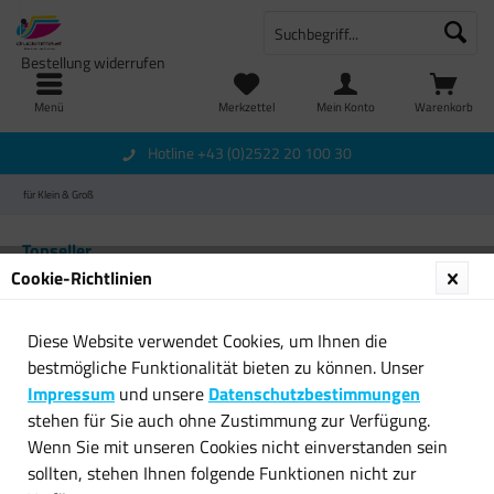
Bestellung widerrufen
Menü
Merkzettel
Mein Konto
Warenkorb
Hotline +43 (0)2522 20 100 30
für Klein & Groß
Topseller
Cookie-Richtlinien
Diese Website verwendet Cookies, um Ihnen die
bestmögliche Funktionalität bieten zu können. Unser
Impressum
und unsere
Datenschutzbestimmungen
stehen für Sie auch ohne Zustimmung zur Verfügung.
Wenn Sie mit unseren Cookies nicht einverstanden sein
Polaroid 3D Pen Candy Play
IDEFIX Asterix weißer Hund
sollten, stehen Ihnen folgende Funktionen nicht zur
Drucker Süßigkeiten...
Stofftier 20 cm...