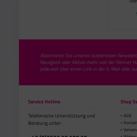
Stof
Abonnieren Sie unseren kostenlosen Newslett
Neuigkeit oder Aktion mehr von der Denner H
jederzeit über einen Link in der E-Mail oder a
Service Hotline
Shop Se
Telefonische Unterstützung und
AGB
Beratung unter:
Kontak
Versan
Widerr