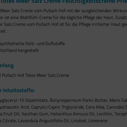
Totes Meer Salz Creme Feuchtigkeitscreme Pfl
s Meer Salz Creme vom Pullach Hof mit der ausgleichenden Wirku
r ist eine Wohlfühl-Creme für die tägliche Pflege der Haut. Zusät
r Salz Creme vom Pullach Hof ist für die Pflege irritierter Haut 
eit.
ynthetische Farb- und Duftstoffe
tschland hergestellt
umfang
 Pullach Hof Totes Meer Salz Creme
r Inhaltsstoffe:
yglyceryl-10 Dipalmitate, Butyrospermum Parkii Butter, Maris Sal,
ydroacetic Acid, Caprylic/Capric Triglyceride, Cera Alba, Cannabis S
a Fruit Oil, Xanthan Gum, Helianthus Annuus Oil, Lecithin, Tocop
s Citrate, Lavandula Angustifolia Oil, Linalool, Limonene