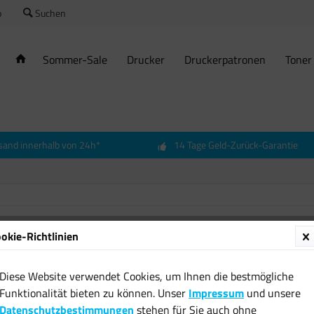
o
Suchen
Sommer-Sale
Drucker
Druckerpatronen
Toner
sand innerhalb von 24h*
14 Tage Geld-Zurück-Garantie
okie-Richtlinien
100ml 
Feucht
Diese Website verwendet Cookies, um Ihnen die bestmögliche
Pullach
Funktionalität bieten zu können. Unser
Impressum
und unsere
3,93 € 
Datenschutzbestimmungen
stehen für Sie auch ohne