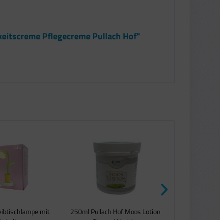
keitscreme Pflegecreme Pullach Hof"
eibtischlampe mit
250ml Pullach Hof Moos Lotion
Vogelfu