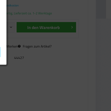
. Versandkosten
andfertig, Lieferzeit ca. 1-2 Werktage
In den
Warenkorb
n
Merken
Fragen zum Artikel?
44427