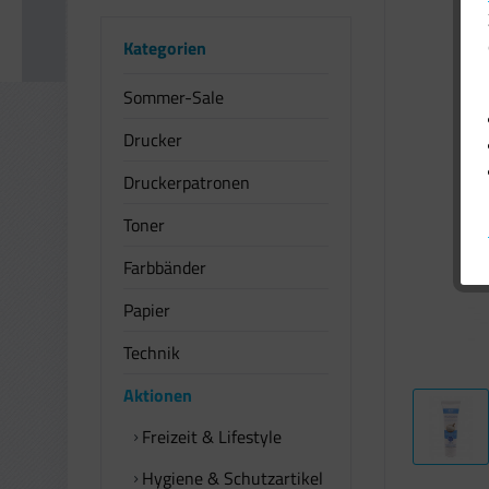
Kategorien
Sommer-Sale
Drucker
Druckerpatronen
Toner
Farbbänder
Papier
Technik
Aktionen
Freizeit & Lifestyle
Hygiene & Schutzartikel