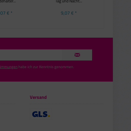
tehalter...
Tag und Nacht...
Vogelfuttersp
,07 € *
9,07 € *
8,0
timmungen
habe ich zur Kenntnis genommen.
Versand