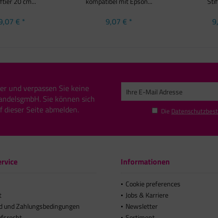
ftier 20 cm...
kompatibel mit Epson...
Stif
9,07 € *
9,07 € *
9
er und verpassen Sie keine
andelsgmbH. Sie können sich
uf dieser Seite abmelden.
Die
Datenschutzbes
rvice
Informationen
Cookie preferences
t
Jobs & Karriere
d und Zahlungsbedingungen
Newsletter
ufsrecht
Sortiment