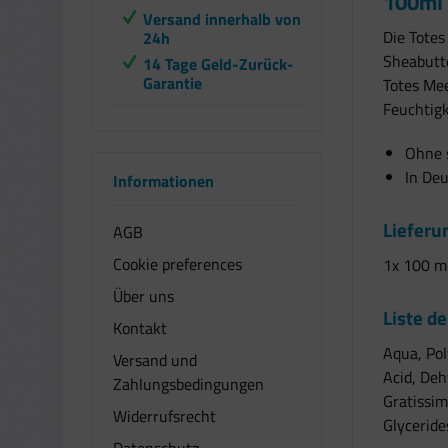
100ml 
Versand innerhalb von
Die Tote
24h
Sheabutte
14 Tage Geld-Zurück-
Garantie
Totes Mee
Feuchtigk
Ohne s
In Deu
Informationen
Liefer
AGB
Cookie preferences
1x 100 ml
Über uns
Liste de
Kontakt
Aqua, Pol
Versand und
Acid, Deh
Zahlungsbedingungen
Gratissim
Widerrufsrecht
Glyceride
Datenschutz