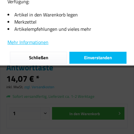
Verfügung:
Artikel in den Warenkorb legen
Merkzettel
Artikelempfehlungen und vieles mehr
SBS Magnetic Earphone Wireless
Mehr Informationen
Bluetooth Kopfhörer magnetisch
kabellos Nackenband
Schließen
Einverstanden
Antworttaste
14,07 € *
inkl. MwSt.
zzgl. Versandkosten
Sofort versandfertig, Lieferzeit ca. 1-2 Werktage
In den
Warenkorb