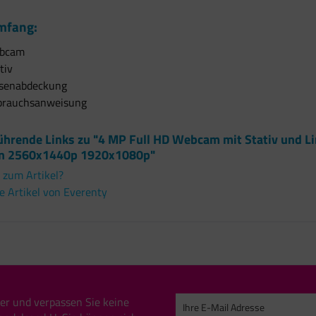
mfang:
ebcam
tiv
nsenabdeckung
brauchsanweisung
ührende Links zu "4 MP Full HD Webcam mit Stativ und Li
n 2560x1440p 1920x1080p"
 zum Artikel?
 Artikel von Everenty
er und verpassen Sie keine