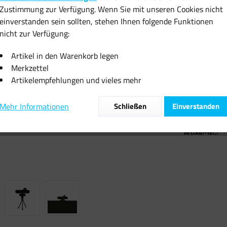
10,07 
Zustimmung zur Verfügung. Wenn Sie mit unseren Cookies nicht
einverstanden sein sollten, stehen Ihnen folgende Funktionen
inkl. MwSt.
zzgl
nicht zur Verfügung:
Sofort vers
Artikel in den Warenkorb legen
Merkzettel
Artikelempfehlungen und vieles mehr
Mehr Informationen
Schließen
Einverstanden
Vergleiche
Artikel-Nr.: