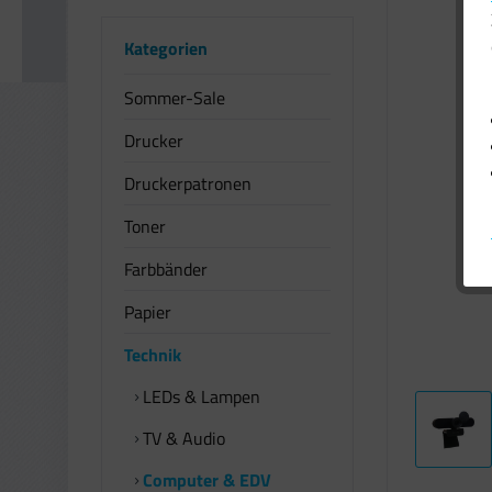
Kategorien
Sommer-Sale
Drucker
Druckerpatronen
Toner
Farbbänder
Papier
Technik
LEDs & Lampen
TV & Audio
Computer & EDV