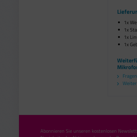
Lieferu
1x W
1x Sta
1x Li
1x Ge
Weiterf
Mikrofo
Fragen
Weitere
Abonnieren Sie unseren kostenlosen Newslett