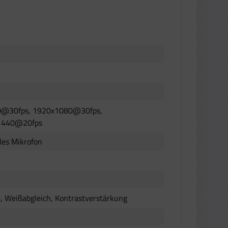
0@30fps, 1920x1080@30fps,
1440@20fps
les Mikrofon
fe, Weißabgleich, Kontrastverstärkung