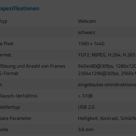
spezifikationen
ttyp
Webcam
schwarz
e Pixel
1560 x 1440
ormat
YUY2, MJPEG, H.264, H.265
flösung und Anzahl von Frames
640x480@30fps, 1280x72
G-Format
2304x1296@30fps, 2560x
on
eingebautes omnidirektiona
Rausch-Verhältnis
> 37dB
stellentyp
USB 2.0
lbare Parameter
Helligkeit, Kontrast, Schär
eite
3.6 mm