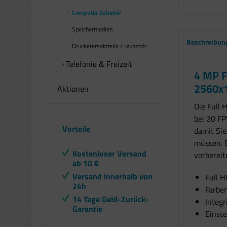
Computer Zubehör
Speichermedien
Beschreibun
Druckerersatzteile / -zubehör
Telefonie & Freizeit
4 MP F
2560x
Aktionen
Die Full
bei 20 FP
Vorteile
damit Sie
müssen. E
Kostenloser Versand
vorbereit
ab 10 €
Versand innerhalb von
Full 
24h
Farben
14 Tage Geld-Zurück-
Integr
Garantie
Einste