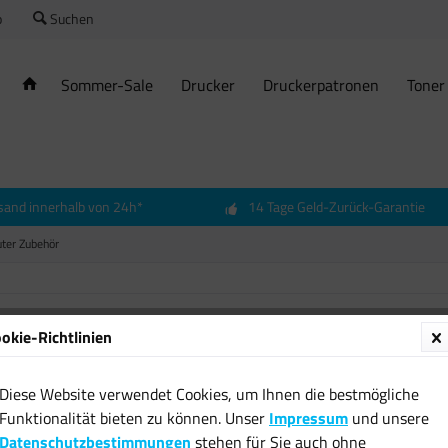
o
Suchen
Sommer-Sale
Drucker
Druckerpatronen
Toner
sand innerhalb von 24h*
14 Tage Geld-Zurück-Garantie
ter Zubehör
okie-Richtlinien
4 MP F
und Li
Diese Website verwendet Cookies, um Ihnen die bestmögliche
integri
Funktionalität bieten zu können. Unser
Impressum
und unsere
2560x
Datenschutzbestimmungen
stehen für Sie auch ohne