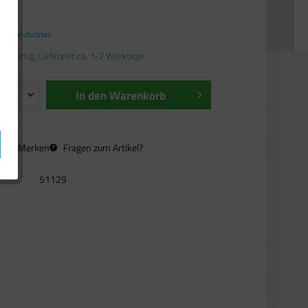
€ *
. Versandkosten
andfertig, Lieferzeit ca. 1-2 Werktage
In den
Warenkorb
n
Merken
Fragen zum Artikel?
51129