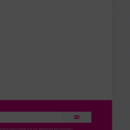
timmungen
habe ich zur Kenntnis genommen.