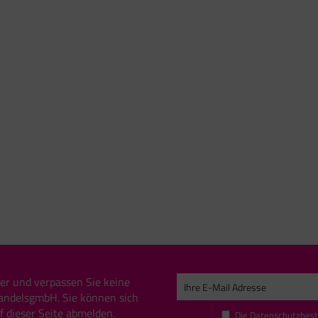
er und verpassen Sie keine
andelsgmbH. Sie können sich
uf dieser Seite abmelden.
Die
Datenschutzbes