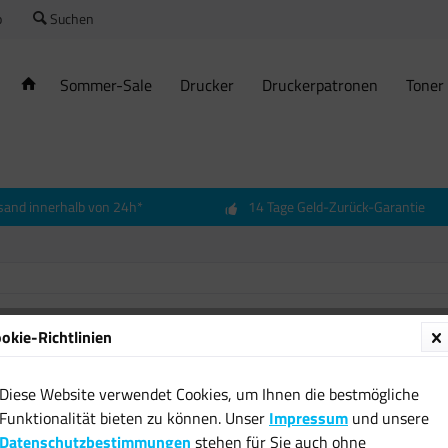
o
Suchen
Sommer-Sale
Drucker
Druckerpatronen
Toner
sand innerhalb von 24h*
14 Tage Geld-Zurück-Garantie
okie-Richtlinien
Epson 
B1 auf 
Diese Website verwendet Cookies, um Ihnen die bestmögliche
70,58 
Funktionalität bieten zu können. Unser
Impressum
und unsere
Datenschutzbestimmungen
stehen für Sie auch ohne
inkl. MwSt.
zzgl