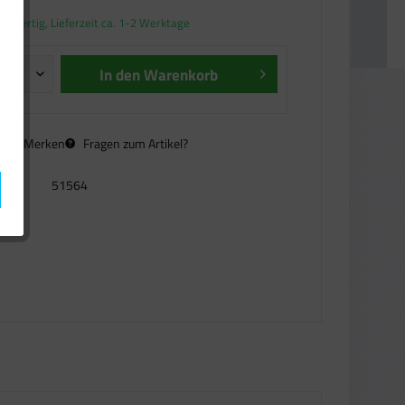
andfertig, Lieferzeit ca. 1-2 Werktage
In den
Warenkorb
n
Merken
Fragen zum Artikel?
51564