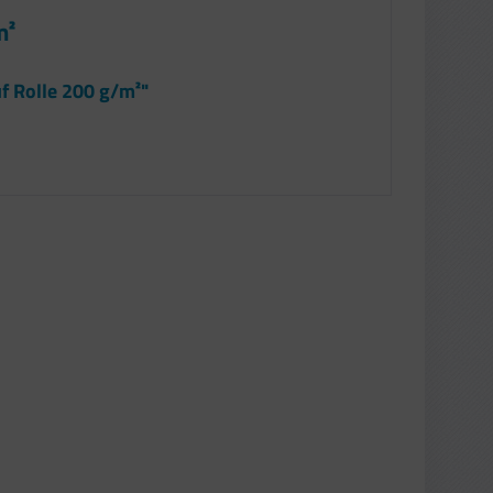
m²
f Rolle 200 g/m²"