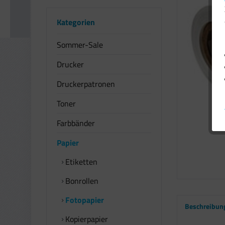
Kategorien
Sommer-Sale
Drucker
Druckerpatronen
Toner
Farbbänder
Papier
Etiketten
Bonrollen
Fotopapier
Beschreibun
Kopierpapier