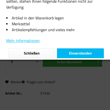
sollten, stehen Ihnen folgende Funktionen nicht zur
Verfügung:
Original Brother
Beschriftungsband TC-301 für P-
Artikel in den Warenkorb legen
Touch 2000 3000 500 5000
Merkzettel
Artikelempfehlungen und vieles mehr
19,15 € *
Mehr Informationen
inkl. MwSt.
zzgl. Versandkosten
Sofort versandfertig, Lieferzeit ca. 1-2 Werktage
Schließen
Einverstanden
In den
Warenkorb
Merken
Fragen zum Artikel?
Artikel-Nr.:
51530