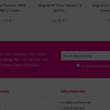
ew Premium TINTE
Original HP Tinten Patrone 72
Original HP
E für Canon...
gelb für...
schwar
1,17 € *
43,35 € *
13
er und verpassen Sie keine
andelsgmbH. Sie können sich
uf dieser Seite abmelden.
Die
Datenschutzbes
rvice
Informationen
Cookie preferences
t
Jobs & Karriere