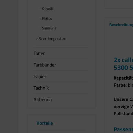
Olivetti
Philips
Beschreibun
Samsung
Sonderposten
Toner
2x cal
Farbbänder
5300 5
Papier
Kapazität
Farbe:
bla
Technik
Unsere C
Aktionen
nervige 
Füllstand
Vorteile
Passend