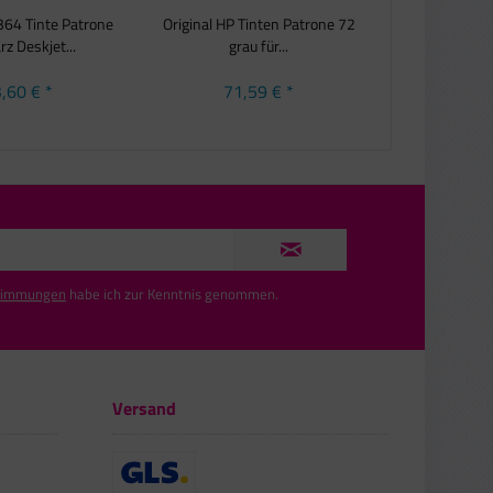
 364 Tinte Patrone
Original HP Tinten Patrone 72
Original HP T
z Deskjet...
grau für...
magen
,60 € *
71,59 € *
30,
timmungen
habe ich zur Kenntnis genommen.
Versand