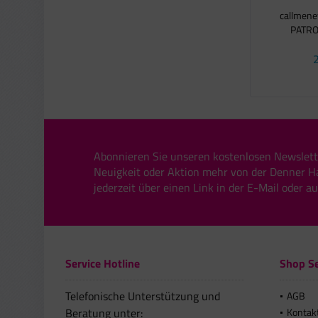
callmen
PATRON
2
Abonnieren Sie unseren kostenlosen Newslett
Neuigkeit oder Aktion mehr von der Denner H
jederzeit über einen Link in der E-Mail oder a
Service Hotline
Shop Se
Telefonische Unterstützung und
AGB
Beratung unter:
Kontak