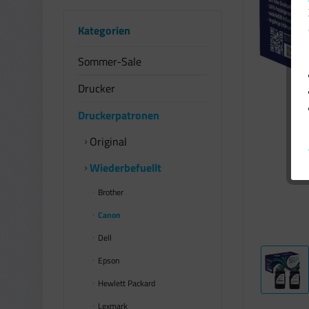
Kategorien
Sommer-Sale
Drucker
Druckerpatronen
Original
Wiederbefuellt
Brother
Canon
Dell
Epson
Hewlett Packard
Lexmark