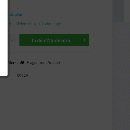
€ *
. Versandkosten
andfertig, Lieferzeit ca. 1-2 Werktage
In den
Warenkorb
n
Merken
Fragen zum Artikel?
55748