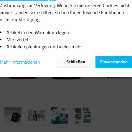
46,38 
Zustimmung zur Verfügung. Wenn Sie mit unseren Cookies nicht
einverstanden sein sollten, stehen Ihnen folgende Funktionen
inkl. MwSt.
zzgl
nicht zur Verfügung:
Sofort vers
Artikel in den Warenkorb legen
Merkzettel
Artikelempfehlungen und vieles mehr
Mehr Informationen
Schließen
Einverstanden
Vergleiche
Artikel-Nr.: