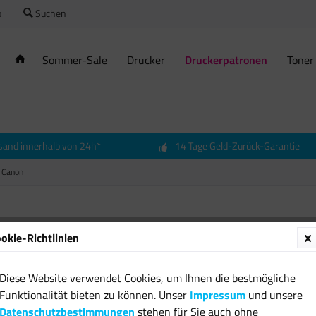
o
Suchen
Sommer-Sale
Drucker
Druckerpatronen
Toner
sand innerhalb von 24h*
14 Tage Geld-Zurück-Garantie
Canon
okie-Richtlinien
2x cal
PATRON
Diese Website verwendet Cookies, um Ihnen die bestmögliche
XL/CL-
Funktionalität bieten zu können. Unser
Impressum
und unsere
5350 5
Datenschutzbestimmungen
stehen für Sie auch ohne