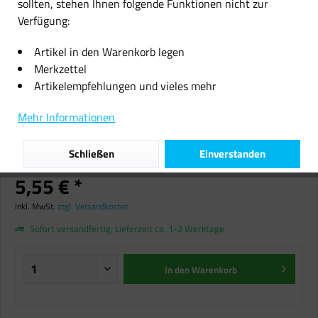
sollten, stehen Ihnen folgende Funktionen nicht zur
Verfügung:
Artikel in den Warenkorb legen
Merkzettel
Artikelempfehlungen und vieles mehr
callmenew TINTE PATRONE für
Brother LC-900XL magenta DCP
Mehr Informationen
110 120 130 MFC 210 3240 Fax
1835 2440
Schließen
Einverstanden
5,55 € *
inkl. MwSt.
zzgl. Versandkosten
Sofort versandfertig, Lieferzeit ca. 1-2 Werktage
In den
Warenkorb