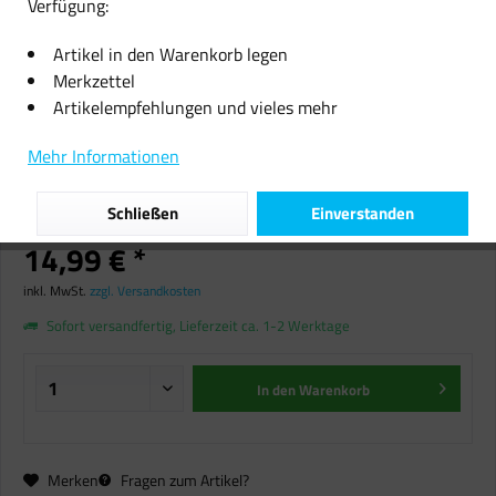
Verfügung:
Artikel in den Warenkorb legen
Merkzettel
Artikelempfehlungen und vieles mehr
Ein anständiger Mensch von Jan
Mehr Informationen
Christophersen Roman mare
gebunden Buch NEU
Schließen
Einverstanden
14,99 € *
inkl. MwSt.
zzgl. Versandkosten
Sofort versandfertig, Lieferzeit ca. 1-2 Werktage
In den
Warenkorb
Merken
Fragen zum Artikel?