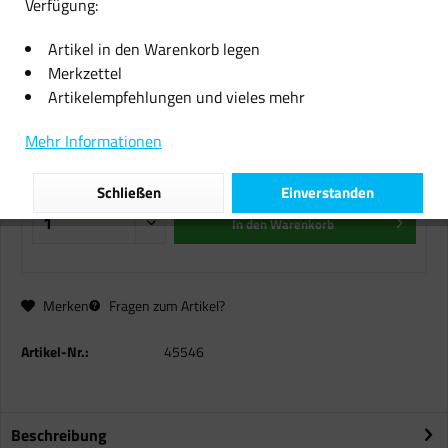
Verfügung:
HP Travan 14GB Data Cartidge
Artikel in den Warenkorb legen
(C4436A) Datenkassete
Merkzettel
Artikelempfehlungen und vieles mehr
50,41 € *
inkl. MwSt.
zzgl. Versandkosten
Mehr Informationen
Sofort versandfertig, Lieferzeit ca. 1-2 Werktage
Schließen
Einverstanden
In den
Warenkorb
Merken
Fragen zum Artikel?
Artikel-Nr.:
45546
Beschreibung