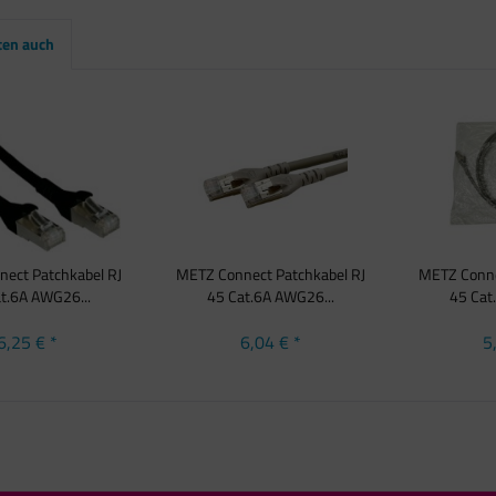
ten auch
ect Patchkabel RJ
METZ Connect Patchkabel RJ
METZ Conne
t.6A AWG26...
45 Cat.6A AWG26...
45 Cat
6,25 € *
6,04 € *
5