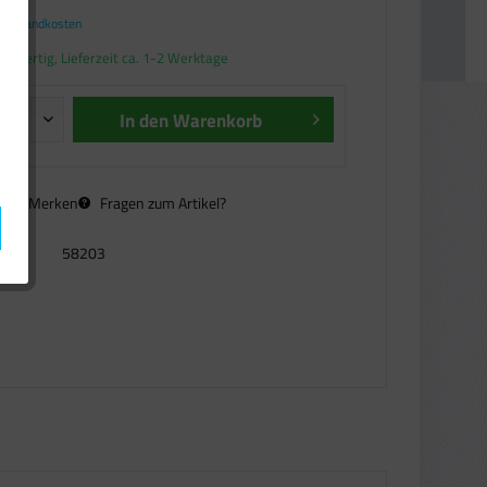
. Versandkosten
andfertig, Lieferzeit ca. 1-2 Werktage
In den
Warenkorb
n
Merken
Fragen zum Artikel?
58203