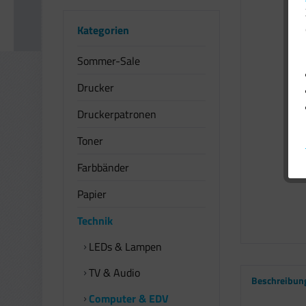
Kategorien
Sommer-Sale
Drucker
Druckerpatronen
Toner
Farbbänder
Papier
Technik
LEDs & Lampen
TV & Audio
Beschreibun
Computer & EDV