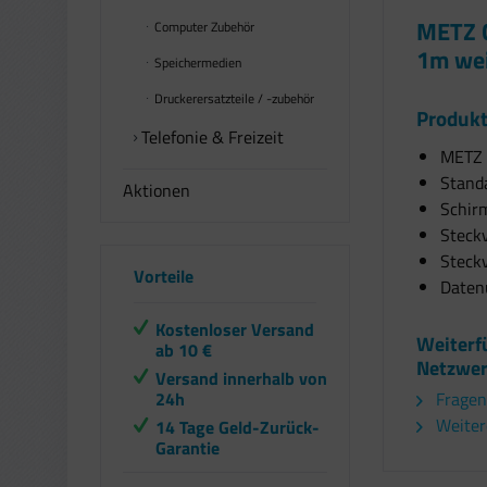
METZ C
Computer Zubehör
1m we
Speichermedien
Druckerersatzteile / -zubehör
Produkt
Telefonie & Freizeit
METZ 
Standa
Aktionen
Schir
Steckv
Steckv
Vorteile
Daten
Kostenloser Versand
Weiterf
ab 10 €
Netzwer
Versand innerhalb von
24h
Fragen
Weitere
14 Tage Geld-Zurück-
Garantie