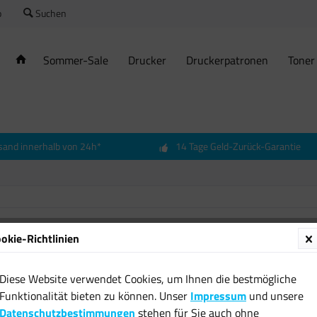
o
Suchen
Sommer-Sale
Drucker
Druckerpatronen
Toner
sand innerhalb von 24h*
14 Tage Geld-Zurück-Garantie
okie-Richtlinien
METZ C
Cat.6A
Diese Website verwendet Cookies, um Ihnen die bestmögliche
Ethern
Funktionalität bieten zu können. Unser
Impressum
und unsere
5,03 € 
Datenschutzbestimmungen
stehen für Sie auch ohne