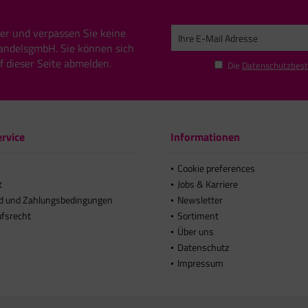
er und verpassen Sie keine
andelsgmbH. Sie können sich
uf dieser Seite abmelden.
Die
Datenschutzbes
rvice
Informationen
Cookie preferences
t
Jobs & Karriere
d und Zahlungsbedingungen
Newsletter
ufsrecht
Sortiment
Über uns
Datenschutz
Impressum