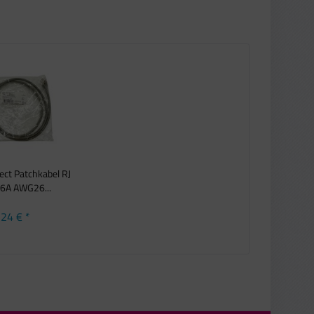
ct Patchkabel RJ
.6A AWG26...
,24 € *