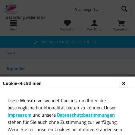
Bestellung widerrufen
Menü
Merkzettel
Mein Konto
Warenkorb
Hotline +43 (0)2522 20 100 30
Technik
Topseller
Cookie-Richtlinien
Diese Website verwendet Cookies, um Ihnen die
bestmögliche Funktionalität bieten zu können. Unser
Impressum
und unsere
Datenschutzbestimmungen
stehen für Sie auch ohne Zustimmung zur Verfügung.
HPE Aruba X332 575W Netzteil
MediaRange microSDXC
Wenn Sie mit unseren Cookies nicht einverstanden sein
J9738A für Aruba...
Speicherkarte 64 GB Klasse...