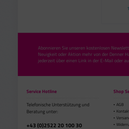
1
Abonnieren Sie unseren kostenlosen Newslett
Neuigkeit oder Aktion mehr von der Denner H
jederzeit über einen Link in der E-Mail oder a
Service Hotline
Shop Se
Telefonische Unterstützung und
AGB
Beratung unter:
Kontak
Versan
+43 (0)2522 20 100 30
Widerr