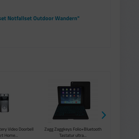
seset Notfallset Outdoor Wandern"
tery Video Doorbell
Zagg Zaggkeys Folio+Bluetooth
Vtech - Klein
t Home...
Tastatur ultra...
Spielfig