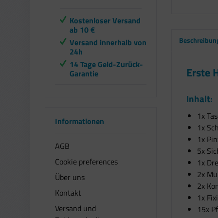
Kostenloser Versand
ab 10 €
Beschreibun
Versand innerhalb von
24h
14 Tage Geld-Zurück-
Erste 
Garantie
Inhalt:
1x Ta
Informationen
1x Sc
1x Pin
AGB
5x Sic
Cookie preferences
1x Dr
2x Mul
Über uns
2x Ko
Kontakt
1x Fix
Versand und
15x Pf