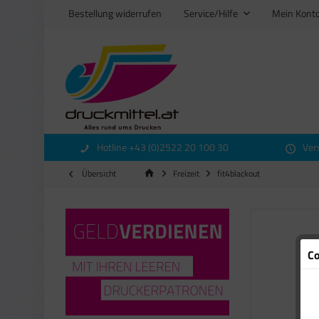
Bestellung widerrufen
Service/Hilfe
Mein Kont
Hotline +43 (0)2522 20 100 30
Ver
Übersicht
Freizeit
fit4blackout
Co