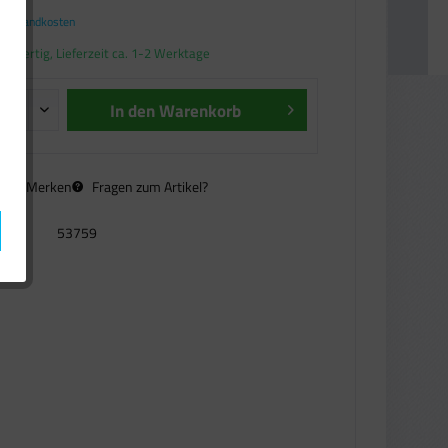
. Versandkosten
andfertig, Lieferzeit ca. 1-2 Werktage
In den
Warenkorb
n
Merken
Fragen zum Artikel?
53759