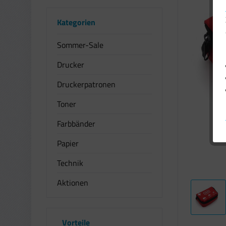
Kategorien
Sommer-Sale
Drucker
Druckerpatronen
Toner
Farbbänder
Papier
Technik
Aktionen
Vorteile