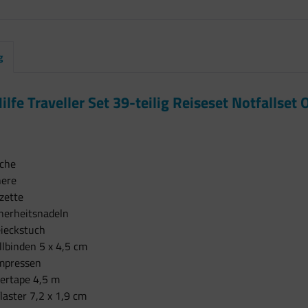
g
Hilfe Traveller Set 39-teilig Reiseset Notfallse
sche
here
zette
herheitsnadeln
eieckstuch
lbinden 5 x 4,5 cm
mpressen
iertape 4,5 m
laster 7,2 x 1,9 cm