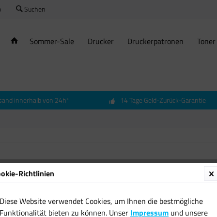
o
Suchen
Sommer-Sale
Drucker
Druckerpatronen
Toner
sand innerhalb von 24h*
14 Tage Geld-Zurück-Garantie
Erste H
okie-Richtlinien
Reisese
Wande
Diese Website verwendet Cookies, um Ihnen die bestmögliche
9,07 € 
Funktionalität bieten zu können. Unser
Impressum
und unsere