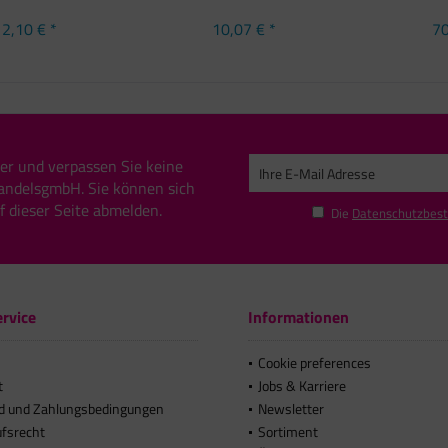
2,10 € *
10,07 € *
70
er und verpassen Sie keine
andelsgmbH. Sie können sich
uf dieser Seite abmelden.
Die
Datenschutzbes
rvice
Informationen
Cookie preferences
t
Jobs & Karriere
d und Zahlungsbedingungen
Newsletter
ufsrecht
Sortiment