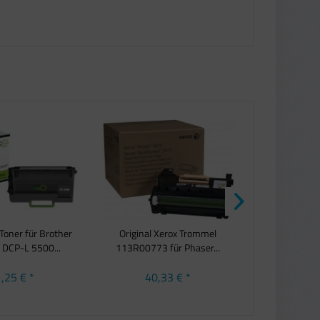
oner für Brother
Original Xerox Trommel
Callmenew 
DCP-L 5500...
113R00773 für Phaser...
Q1338A 38A 
,25 € *
40,33 € *
22,