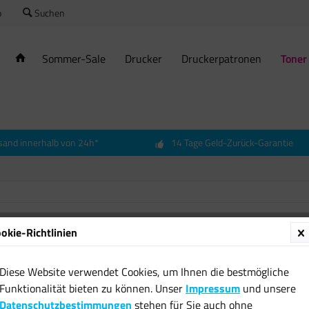
o
Suchen
Sommer-Sale
Drucker
Druckerpatronen
Toner
sand innerhalb von 24h*
14 Tage Geld-Zurück-Garantie
okie-Richtlinien
Callme
2320 D
Diese Website verwendet Cookies, um Ihnen die bestmögliche
MFC-L 
Funktionalität bieten zu können. Unser
Impressum
und unsere
16,12 
Datenschutzbestimmungen
stehen für Sie auch ohne