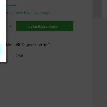
. Versandkosten
andfertig, Lieferzeit ca. 1-2 Werktage
In den
Warenkorb
n
Merken
Fragen zum Artikel?
19208