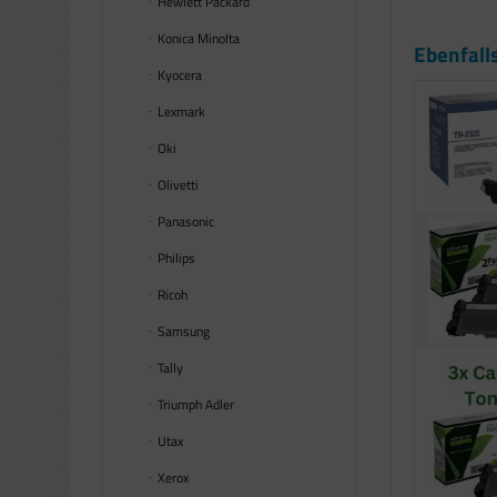
Hewlett Packard
Konica Minolta
Ebenfall
Kyocera
Lexmark
Oki
Olivetti
Panasonic
Philips
Ricoh
Samsung
Tally
Triumph Adler
Utax
Xerox