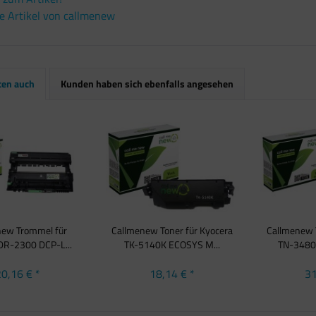
e Artikel von callmenew
ten auch
Kunden haben sich ebenfalls angesehen
new Trommel für
Callmenew Toner für Kyocera
Callmenew T
DR-2300 DCP-L...
TK-5140K ECOSYS M...
TN-3480 
0,16 € *
18,14 € *
31