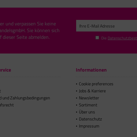
er und verpassen Sie keine
andelsgmbH. Sie können sich
uf dieser Seite abmelden.
Die
Datenschutzbes
rvice
Informationen
Cookie preferences
t
Jobs & Karriere
d und Zahlungsbedingungen
Newsletter
ufsrecht
Sortiment
Über uns
Datenschutz
Impressum