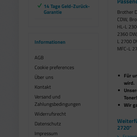
Passend
14 Tage Geld-Zurück-
Garantie
Brother 
CDW, Bro
HL-L 230
2360 DW,
L 2700 D
Informationen
MFC-L 27
AGB
Cookie preferences
Für un
Über uns
wird.
Kontakt
Unsere
Versand und
Toner!
Zahlungsbedingungen
Wir g
Widerrufsrecht
Weiterf
Datenschutz
2720"
Impressum
Fragen