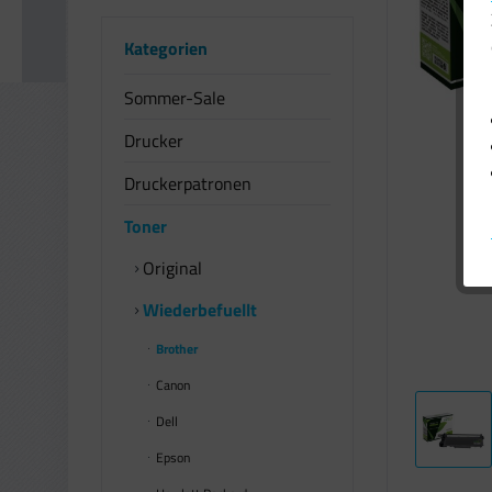
Kategorien
Sommer-Sale
Drucker
Druckerpatronen
Toner
Original
Wiederbefuellt
Brother
Canon
Dell
Epson