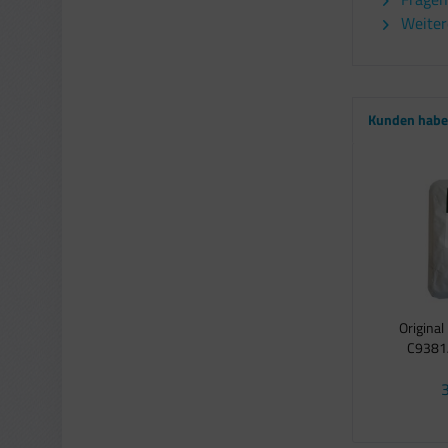
Weitere
Kunden haben
Origina
C9381A 
3