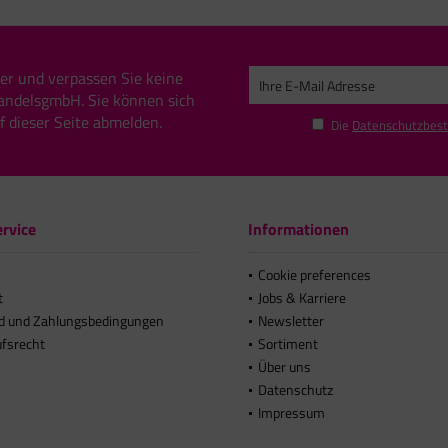
er und verpassen Sie keine
andelsgmbH. Sie können sich
uf dieser Seite abmelden.
Die
Datenschutzbes
rvice
Informationen
Cookie preferences
t
Jobs & Karriere
d und Zahlungsbedingungen
Newsletter
ufsrecht
Sortiment
Über uns
Datenschutz
Impressum