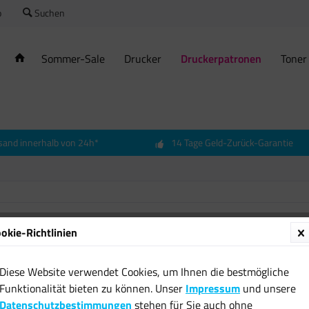
o
Suchen
Sommer-Sale
Drucker
Druckerpatronen
Toner
sand innerhalb von 24h*
14 Tage Geld-Zurück-Garantie
okie-Richtlinien
Origin
magenta
Diese Website verwendet Cookies, um Ihnen die bestmögliche
5400 N
Funktionalität bieten zu können. Unser
Impressum
und unsere
30,24 
Datenschutzbestimmungen
stehen für Sie auch ohne