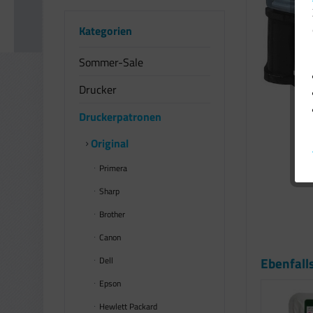
Kategorien
Sommer-Sale
Drucker
Druckerpatronen
Original
Primera
Sharp
Brother
Canon
Ebenfall
Dell
Epson
Hewlett Packard