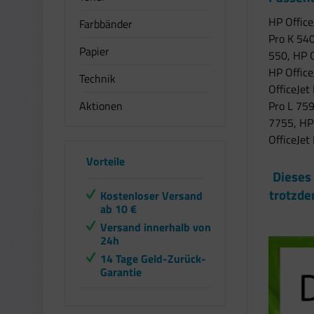
HP Office
Farbbänder
Pro K 540
Papier
550, HP O
HP Office
Technik
OfficeJet
Aktionen
Pro L 759
7755, HP 
OfficeJet
Vorteile
Dieses
trotzde
Kostenloser Versand
ab 10 €
Versand innerhalb von
24h
14 Tage Geld-Zurück-
Garantie