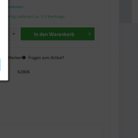
. Versandkosten
andfertig, Lieferzeit ca. 1-2 Werktage
In den
Warenkorb
n
Merken
Fragen zum Artikel?
62806