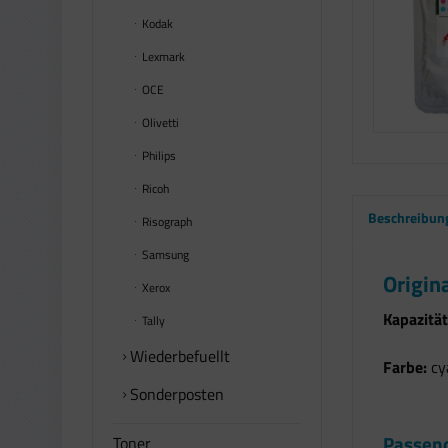
Kodak
Lexmark
OCE
Olivetti
Philips
Ricoh
Beschreibun
Risograph
Samsung
Origin
Xerox
Kapazität
Tally
Wiederbefuellt
Farbe:
cy
Sonderposten
Passend
Toner