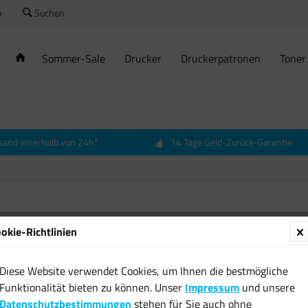
o
Suchen
Sommer-Sale
Drucker
Druckerpatronen
Toner
sand innerhalb von 24h*
14 Tage Geld-Zurück-Garantie
okie-Richtlinien
Echter
Nordma
Diese Website verwendet Cookies, um Ihnen die bestmögliche
200 cm
Funktionalität bieten zu können. Unser
Impressum
und unsere
geschl
Datenschutzbestimmungen
stehen für Sie auch ohne