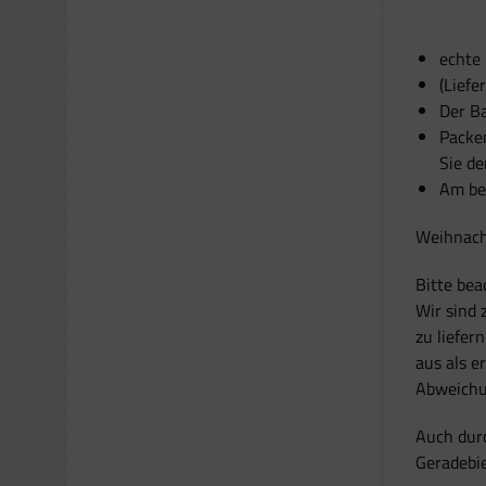
echte
(Liefe
Der Ba
Packen
Sie d
Am be
Weihnacht
Bitte bea
Wir sind
zu liefer
aus als e
Abweichu
Auch durc
Geradebie