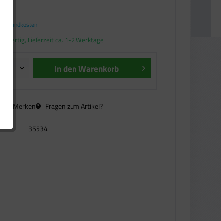
€ *
. Versandkosten
andfertig, Lieferzeit ca. 1-2 Werktage
In den
Warenkorb
n
Merken
Fragen zum Artikel?
35534