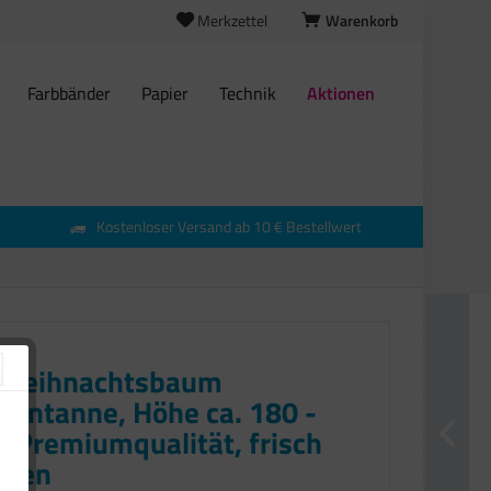
Merkzettel
Warenkorb
Farbbänder
Papier
Technik
Aktionen
Kostenloser Versand ab 10 € Bestellwert
 Weihnachtsbaum
nntanne, Höhe ca. 180 -
, Premiumqualität, frisch
agen