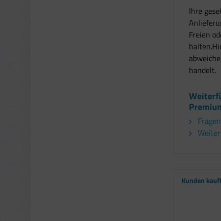
Ihre gese
Anliefer
Freien od
halten.Hi
abweichen
handelt.
Weiterf
Premium
Fragen
Weiter
Kunden kauf