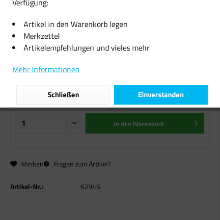
Verfügung:
Aqua Clean AC1 Quick 100
Artikel in den Warenkorb legen
Tabletten Trinkwasser-
Merkzettel
Desinfektionstabletten
Artikelempfehlungen und vieles mehr
13,10 € *
Mehr Informationen
inkl. MwSt.
zzgl. Versandkosten
Schließen
Einverstanden
Sofort versandfertig, Lieferzeit ca. 1-2 Werktage
In den
Warenkorb
Merken
Fragen zum Artikel?
Artikel-Nr.:
62946